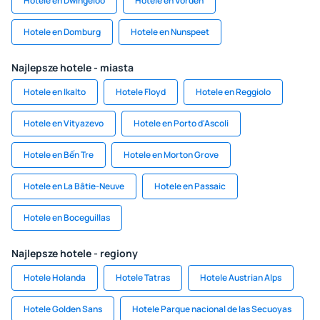
Hotele en Dwingeloo
Hotele en Vorden
Hotele en Domburg
Hotele en Nunspeet
Najlepsze hotele - miasta
Hotele en Ikalto
Hotele Floyd
Hotele en Reggiolo
Hotele en Vityazevo
Hotele en Porto d'Ascoli
Hotele en Bến Tre
Hotele en Morton Grove
Hotele en La Bâtie-Neuve
Hotele en Passaic
Hotele en Boceguillas
Najlepsze hotele - regiony
Hotele Holanda
Hotele Tatras
Hotele Austrian Alps
Hotele Golden Sans
Hotele Parque nacional de las Secuoyas