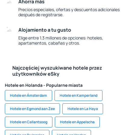
Ahorra más
Precios especiales, ofertas y descuentos adicionales
después de registrarse.
Alojamiento a tu gusto
Elige entre 1.3 millones de opciones: hoteles,
apartamentos, cabañas y otros.
Najczęściej wyszukiwane hotele przez
użytkowników eSky
Hotele en Holanda - Popularne miasta
Hotele en Ámsterdam
Hotele en Kamperland
Hotele en Egmond aan Zee
Hotele en La Haya
Hotele en Callantsoog
Hotele en Appelscha