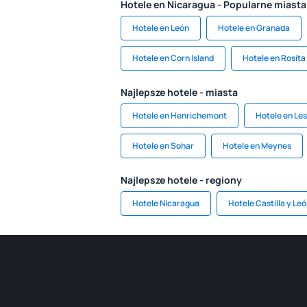
Hotele en Nicaragua - Popularne miasta
Hotele en León
Hotele en Granada
Hotele en Corn Island
Hotele en Rosita
Najlepsze hotele - miasta
Hotele en Henrichemont
Hotele en Le
Hotele en Sohar
Hotele en Meynes
Najlepsze hotele - regiony
Hotele Nicaragua
Hotele Castilla y Le