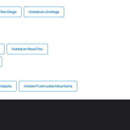
 San Diego
Hotele en Jinotega
Hotele en Nová Pec
anópolis
Hotele Przemyskie Mountains