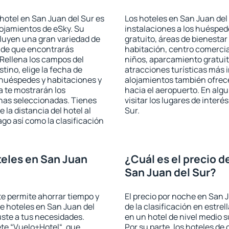
hotel en San Juan del Sur es
Los hoteles en San Juan del 
lojamientos de eSky. Su
instalaciones a los huéspe
cluyen una gran variedad de
gratuito, áreas de bienestar
a de que encontrarás
habitación, centro comercia
Rellena los campos del
niños, aparcamiento gratuito
tino, elige la fecha de
atracciones turísticas más 
 huéspedes y habitaciones y
alojamientos también ofrece
a te mostrarán los
hacia el aeropuerto. En al
chas seleccionadas. Tienes
visitar los lugares de inter
 la distancia del hotel al
Sur.
ago así como la clasificación
eles en San Juan
¿Cuál es el precio d
San Juan del Sur?
 te permite ahorrar tiempo y
El precio por noche en San 
de hoteles en San Juan del
de la clasificación en estrel
uste a tus necesidades.
en un hotel de nivel medio s
te “Vuelo+Hotel“, que
Por su parte, los hoteles de