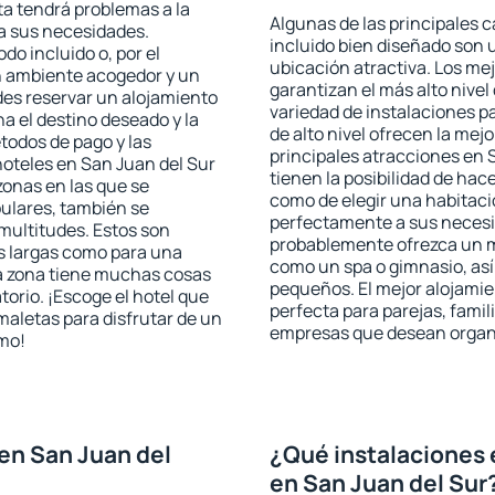
sta tendrá problemas a la
Algunas de las principales c
 a sus necesidades.
incluido bien diseñado son 
odo incluido o, por el
ubicación atractiva. Los me
n ambiente acogedor y un
garantizan el más alto nivel
des reservar un alojamiento
variedad de instalaciones p
a el destino deseado y la
de alto nivel ofrecen la mejo
todos de pago y las
principales atracciones en 
hoteles en San Juan del Sur
tienen la posibilidad de hac
zonas en las que se
como de elegir una habitaci
pulares, también se
perfectamente a sus necesid
multitudes. Estos son
probablemente ofrezca un m
s largas como para una
como un spa o gimnasio, así
a zona tiene muchas cosas
pequeños. El mejor alojamie
torio. ¡Escoge el hotel que
perfecta para parejas, famil
maletas para disfrutar de un
empresas que desean organi
smo!
en San Juan del
¿Qué instalaciones 
en San Juan del Sur