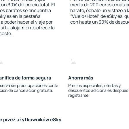
 un 30% del precio total. El
media de 200 euros o más p
les baratos se encuentra
barato, échale un vistazo a 
Sky.es en la pestaña
“Vuelo+Hotel“ de eSky.es, qu
 a poder hacer el viaje por
con hasta un 30% de descu
i tu alojamiento ofrece la
 coste.
anifica de forma segura
Ahorra más
serva sin preocupaciones con la
Precios especiales, ofertas y
ción de cancelación gratuita.
descuentos adicionales después
registrarse.
le przez użytkowników eSky