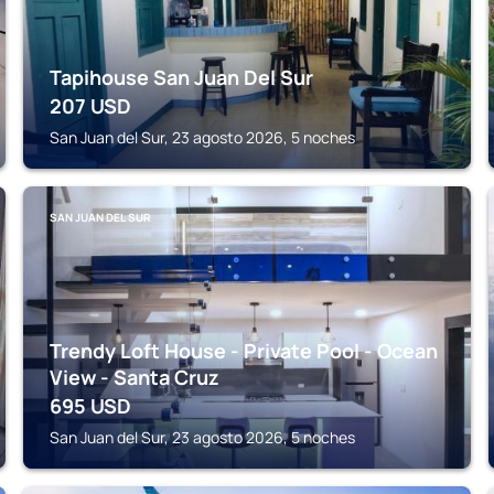
Tapihouse San Juan Del Sur
207
USD
San Juan del Sur, 23 agosto 2026, 5 noches
SAN JUAN DEL SUR
Trendy Loft House - Private Pool - Ocean
View - Santa Cruz
695
USD
San Juan del Sur, 23 agosto 2026, 5 noches