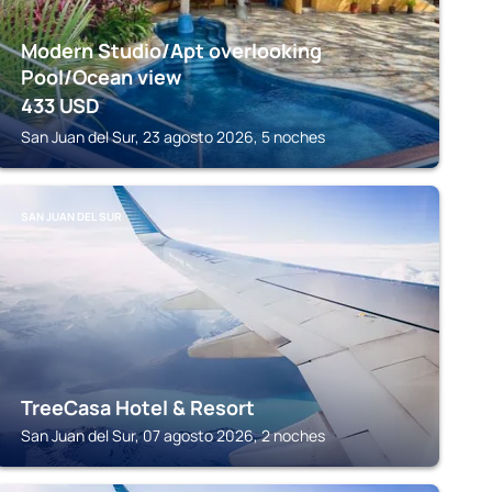
Modern Studio/Apt overlooking
Pool/Ocean view
433
USD
San Juan del Sur, 23 agosto 2026, 5 noches
SAN JUAN DEL SUR
TreeCasa Hotel & Resort
San Juan del Sur, 07 agosto 2026, 2 noches