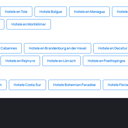
Hotele en Tola
Hotele Balgue
Hotele en Managua
Hotele
Hotele en Montélimar
s Cabannes
Hotele en Brandenburg an der Havel
Hotele en Decatur
Hotele en Rejmyre
Hotele en Lörrach
Hotele en Psathopirgos
ón
Hotele Costa Sur
Hotele Bohemian Paradise
Hotele Flori