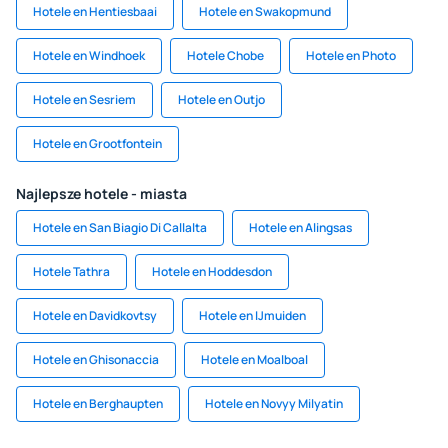
Hotele en Hentiesbaai
Hotele en Swakopmund
Hotele en Windhoek
Hotele Chobe
Hotele en Photo
Hotele en Sesriem
Hotele en Outjo
Hotele en Grootfontein
Najlepsze hotele - miasta
Hotele en San Biagio Di Callalta
Hotele en Alingsas
Hotele Tathra
Hotele en Hoddesdon
Hotele en Davidkovtsy
Hotele en IJmuiden
Hotele en Ghisonaccia
Hotele en Moalboal
Hotele en Berghaupten
Hotele en Novyy Milyatin