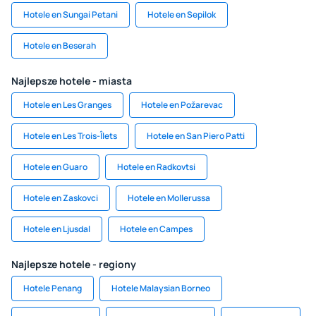
Hotele en Sungai Petani
Hotele en Sepilok
Hotele en Beserah
Najlepsze hotele - miasta
Hotele en Les Granges
Hotele en Požarevac
Hotele en Les Trois-Îlets
Hotele en San Piero Patti
Hotele en Guaro
Hotele en Radkovtsi
Hotele en Zaskovci
Hotele en Mollerussa
Hotele en Ljusdal
Hotele en Campes
Najlepsze hotele - regiony
Hotele Penang
Hotele Malaysian Borneo