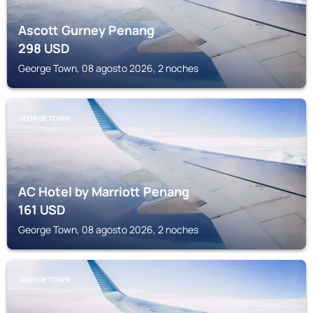
Ascott Gurney Penang
298
USD
George Town, 08 agosto 2026, 2 noches
GEORGE TOWN
AC Hotel by Marriott Penang
161
USD
George Town, 08 agosto 2026, 2 noches
GEORGE TOWN