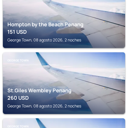
Hompton by the Beach Penang
151
USD
George Town, 08 agosto 2026, 2 noches
GEORGE TOWN
St.Giles Wembley Penang
260
USD
George Town, 08 agosto 2026, 2 noches
GEORGE TOWN