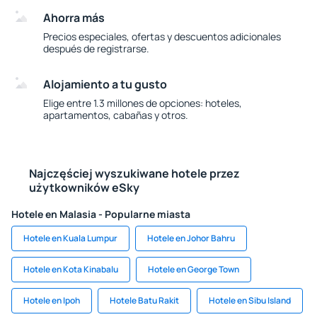
Ahorra más
Precios especiales, ofertas y descuentos adicionales
después de registrarse.
Alojamiento a tu gusto
Elige entre 1.3 millones de opciones: hoteles,
apartamentos, cabañas y otros.
Najczęściej wyszukiwane hotele przez
użytkowników eSky
Hotele en Malasia - Popularne miasta
Hotele en Kuala Lumpur
Hotele en Johor Bahru
Hotele en Kota Kinabalu
Hotele en George Town
Hotele en Ipoh
Hotele Batu Rakit
Hotele en Sibu Island