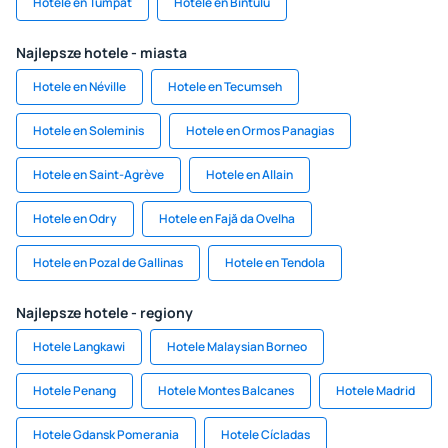
Hotele en Tumpat
Hotele en Bintulu
Najlepsze hotele - miasta
Hotele en Néville
Hotele en Tecumseh
Hotele en Soleminis
Hotele en Ormos Panagias
Hotele en Saint-Agrève
Hotele en Allain
Hotele en Odry
Hotele en Fajă da Ovelha
Hotele en Pozal de Gallinas
Hotele en Tendola
Najlepsze hotele - regiony
Hotele Langkawi
Hotele Malaysian Borneo
Hotele Penang
Hotele Montes Balcanes
Hotele Madrid
Hotele Gdansk Pomerania
Hotele Cícladas