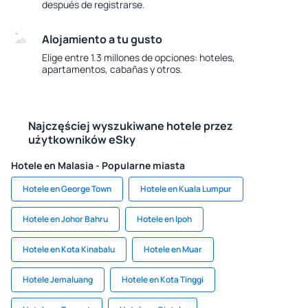
después de registrarse.
Alojamiento a tu gusto
Elige entre 1.3 millones de opciones: hoteles,
apartamentos, cabañas y otros.
Najczęściej wyszukiwane hotele przez
użytkowników eSky
Hotele en Malasia - Popularne miasta
Hotele en George Town
Hotele en Kuala Lumpur
Hotele en Johor Bahru
Hotele en Ipoh
Hotele en Kota Kinabalu
Hotele en Muar
Hotele Jemaluang
Hotele en Kota Tinggi