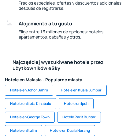
Precios especiales, ofertas y descuentos adicionales
después de registrarse.
Alojamiento a tu gusto
Elige entre 1.3 millones de opciones: hoteles,
apartamentos, cabañas y otros.
Najczęściej wyszukiwane hotele przez
użytkowników eSky
Hotele en Malasia - Popularne miasta
Hotele en Johor Bahru
Hotele en Kuala Lumpur
Hotele en Kota Kinabalu
Hotele en Ipoh
Hotele en George Town
Hotele Parit Buntar
Hotele en Kulim
Hotele en Kuala Nerang