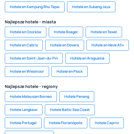
Hotele en Kampung Rhu Tapai
Hotele en Subang Jaya
Najlepsze hotele - miasta
Hotele en Ozorków
Hotele Roager
Hotele en Tewel
Hotele en Cabris
Hotele en Dovera
Hotele en Neve Ativ
Hotele en Saint-Jean-du-Pin
Hotele en Araguaina
Hotele en Wiesmoor
Hotele en Plock
Najlepsze hotele - regiony
Hotele Malaysian Borneo
Hotele Penang
Hotele Langkawi
Hotele Baltic Sea Coast
Hotele Portugal
Hotele Florianópolis
Hotele Caprivi