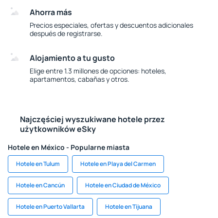
Ahorra más
Precios especiales, ofertas y descuentos adicionales
después de registrarse.
Alojamiento a tu gusto
Elige entre 1.3 millones de opciones: hoteles,
apartamentos, cabañas y otros.
Najczęściej wyszukiwane hotele przez
użytkowników eSky
Hotele en México - Popularne miasta
Hotele en Tulum
Hotele en Playa del Carmen
Hotele en Cancún
Hotele en Ciudad de México
Hotele en Puerto Vallarta
Hotele en Tijuana