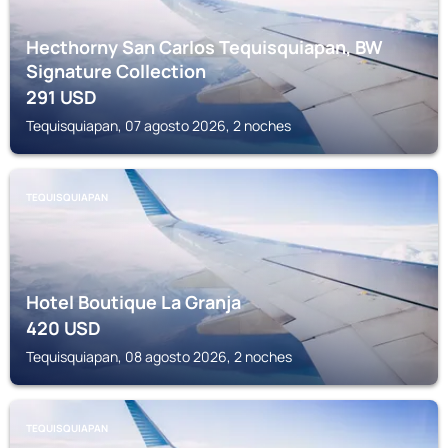
Hecthorny San Carlos Tequisquiapan, BW
Signature Collection
291
USD
Tequisquiapan, 07 agosto 2026, 2 noches
TEQUISQUIAPAN
Hotel Boutique La Granja
420
USD
Tequisquiapan, 08 agosto 2026, 2 noches
TEQUISQUIAPAN