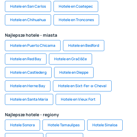
Hotele en San Carlos
Hotele en Coatepec
Hotele en Chihuahua
Hotele en Troncones
Najlepsze hotele - miasta
Hotele en Puerto Chicama
Hotele en Bedford
Hotele en Red Bay
Hotele en Gračišče
Hotele en Castlederg
Hotele en Dieppe
Hotele en Herne Bay
Hotele en Sixt-Fer-a-Cheval
Hotele en Santa Maria
Hotele en Vieux Fort
Najlepsze hotele - regiony
Hotele Sonora
Hotele Tamaulipas
Hotele Sinaloa