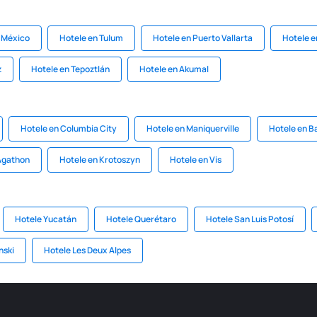
e México
Hotele en Tulum
Hotele en Puerto Vallarta
Hotele e
z
Hotele en Tepoztlán
Hotele en Akumal
Hotele en Columbia City
Hotele en Maniquerville
Hotele en B
Agathon
Hotele en Krotoszyn
Hotele en Vis
Hotele Yucatán
Hotele Querétaro
Hotele San Luis Potosí
nski
Hotele Les Deux Alpes