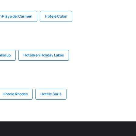
n Playa del Carmen
Hotele Colon
allerup
Hotele en Holiday Lakes
Hotele Rhodes
Hotele Šariš