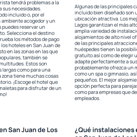
rista tendrá problemas a la
Algunas de las principales c
 a sus necesidades.
incluido bien diseñado son 
odo incluido o, por el
ubicación atractiva. Los me
n ambiente acogedor y un
Lagos garantizan el más alto
s puedes reservar un
amplia variedad de instalac
o. Selecciona el destino
alojamientos de alto nivel o
mprueba los métodos de pago
de las principales atraccion
n los hoteles en San Juan de
huéspedes tienen la posibil
to en las zonas en las que
gratuito así como de elegir 
 populares, también se
adapte perfectamente a sus 
multitudes. Estos son
probablemente ofrezca un m
s largas como para una
como un spa o gimnasio, así
a zona tiene muchas cosas
pequeños. El mejor alojamie
torio. ¡Escoge el hotel que
opción perfecta para parejas,
maletas para disfrutar de un
como para empresas que des
smo!
empleados.
en San Juan de Los
¿Qué instalaciones 