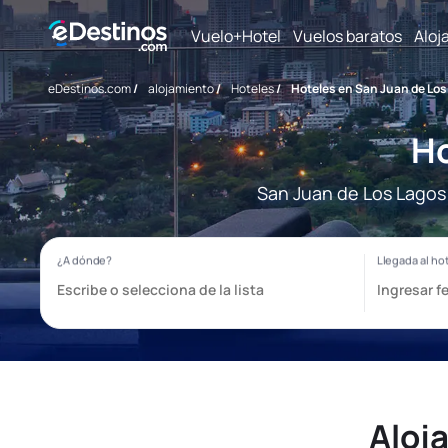
Vuelo+Hotel
Vuelos baratos
Aloj
eDestinos.com
/
alojamiento
/
Hoteles
/
Hoteles en San Juan de Los
Ho
San Juan de Los Lagos 
Aloj