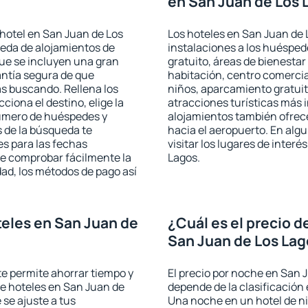
en San Juan de Los 
hotel en San Juan de Los
Los hoteles en San Juan de L
ueda de alojamientos de
instalaciones a los huéspe
que se incluyen una gran
gratuito, áreas de bienestar
antía segura de que
habitación, centro comercia
s buscando. Rellena los
niños, aparcamiento gratuito
iona el destino, elige la
atracciones turísticas más 
número de huéspedes y
alojamientos también ofrece
s de la búsqueda te
hacia el aeropuerto. En al
es para las fechas
visitar los lugares de inter
de comprobar fácilmente la
Lagos.
udad, los métodos de pago así
eles en San Juan de
¿Cuál es el precio d
San Juan de Los La
 te permite ahorrar tiempo y
El precio por noche en San 
de hoteles en San Juan de
depende de la clasificación e
se ajuste a tus
Una noche en un hotel de ni