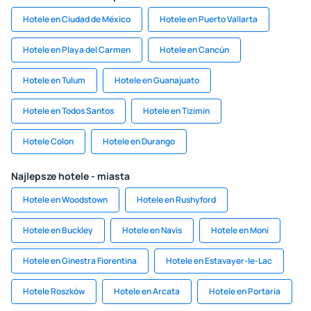
Hotele en Ciudad de México
Hotele en Puerto Vallarta
Hotele en Playa del Carmen
Hotele en Cancún
Hotele en Tulum
Hotele en Guanajuato
Hotele en Todos Santos
Hotele en Tizimin
Hotele Colon
Hotele en Durango
Najlepsze hotele - miasta
Hotele en Woodstown
Hotele en Rushyford
Hotele en Buckley
Hotele en Navis
Hotele en Moni
Hotele en Ginestra Fiorentina
Hotele en Estavayer-le-Lac
Hotele Roszków
Hotele en Arcata
Hotele en Portaria