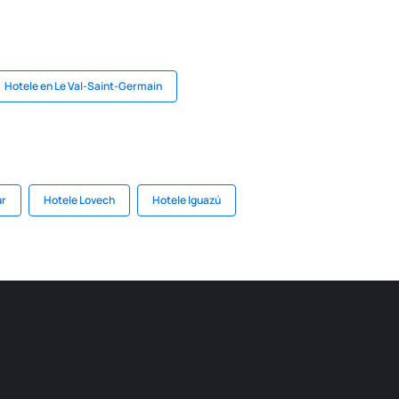
Hotele en Le Val-Saint-Germain
ur
Hotele Lovech
Hotele Iguazú