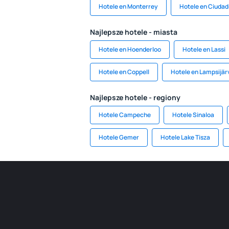
Hotele en Monterrey
Hotele en Ciuda
Najlepsze hotele - miasta
Hotele en Hoenderloo
Hotele en Lassi
Hotele en Coppell
Hotele en Lampsijär
Najlepsze hotele - regiony
Hotele Campeche
Hotele Sinaloa
Hotele Gemer
Hotele Lake Tisza