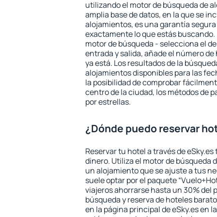
utilizando el motor de búsqueda de a
amplia base de datos, en la que se in
alojamientos, es una garantía segur
exactamente lo que estás buscando. 
motor de búsqueda - selecciona el des
entrada y salida, añade el número de
ya está. Los resultados de la búsqued
alojamientos disponibles para las fe
la posibilidad de comprobar fácilmente
centro de la ciudad, los métodos de p
por estrellas.
¿Dónde puedo reservar hot
Reservar tu hotel a través de eSky.es
dinero. Utiliza el motor de búsqueda 
un alojamiento que se ajuste a tus 
suele optar por el paquete “Vuelo+Hot
viajeros ahorrarse hasta un 30% del pr
búsqueda y reserva de hoteles barato
en la página principal de eSky.es en l