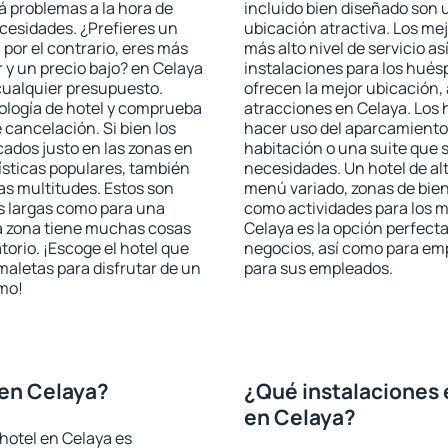
rá problemas a la hora de
incluido bien diseñado son 
ecesidades. ¿Prefieres un
ubicación atractiva. Los me
, por el contrario, eres más
más alto nivel de servicio a
y un precio bajo? en Celaya
instalaciones para los huésp
cualquier presupuesto.
ofrecen la mejor ubicación, 
pología de hotel y comprueba
atracciones en Celaya. Los 
 cancelación. Si bien los
hacer uso del aparcamiento 
ados justo en las zonas en
habitación o una suite que 
rísticas populares, también
necesidades. Un hotel de al
as multitudes. Estos son
menú variado, zonas de bien
s largas como para una
como actividades para los m
a zona tiene muchas cosas
Celaya es la opción perfecta 
torio. ¡Escoge el hotel que
negocios, así como para em
maletas para disfrutar de un
para sus empleados.
smo!
 en Celaya?
¿Qué instalaciones 
en Celaya?
hotel en Celaya es