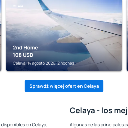
CELAYA
2nd Home
108
USD
Celaya, 14 agosto 2026, 2 noches
Sprawdź więcej ofert en Celaya
Celaya - los me
 disponibles en Celaya,
Algunas de las principales c