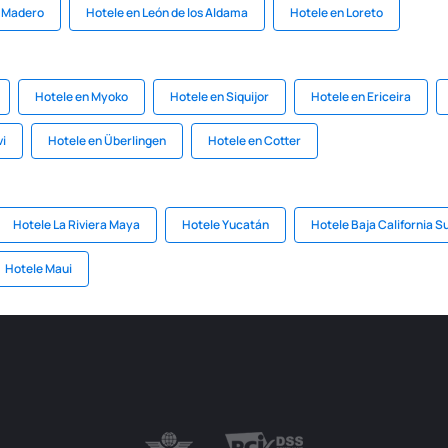
d Madero
Hotele en León de los Aldama
Hotele en Loreto
Hotele en Myoko
Hotele en Siquijor
Hotele en Ericeira
vi
Hotele en Überlingen
Hotele en Cotter
Hotele La Riviera Maya
Hotele Yucatán
Hotele Baja California S
Hotele Maui