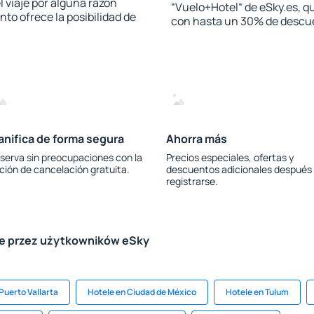
l viaje por alguna razón
“Vuelo+Hotel“ de eSky.es, qu
to ofrece la posibilidad de
con hasta un 30% de descu
anifica de forma segura
Ahorra más
serva sin preocupaciones con la
Precios especiales, ofertas y
ción de cancelación gratuita.
descuentos adicionales después
registrarse.
le przez użytkowników eSky
Puerto Vallarta
Hotele en Ciudad de México
Hotele en Tulum