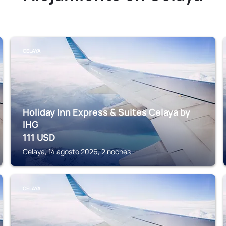
CELAYA
Holiday Inn Express & Suites Celaya by
IHG
111
USD
Celaya, 14 agosto 2026, 2 noches
CELAYA