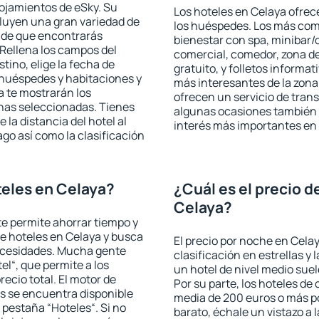
lojamientos de eSky. Su
Los hoteles en Celaya ofrece
cluyen una gran variedad de
los huéspedes. Los más comu
a de que encontrarás
bienestar con spa, minibar/c
Rellena los campos del
comercial, comedor, zona d
tino, elige la fecha de
gratuito, y folletos informat
 huéspedes y habitaciones y
más interesantes de la zon
a te mostrarán los
ofrecen un servicio de trans
chas seleccionadas. Tienes
algunas ocasiones también r
 la distancia del hotel al
interés más importantes en
ago así como la clasificación
eles en Celaya?
¿Cuál es el precio d
Celaya?
 te permite ahorrar tiempo y
de hoteles en Celaya y busca
El precio por noche en Cela
necesidades. Mucha gente
clasificación en estrellas y
el“, que permite a los
un hotel de nivel medio suel
ecio total. El motor de
Por su parte, los hoteles de
s se encuentra disponible
media de 200 euros o más p
a pestaña “Hoteles“. Si no
barato, échale un vistazo a 