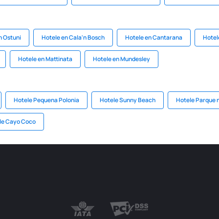
n Ostuni
Hotele en Cala'n Bosch
Hotele en Cantarana
Hotel
Hotele en Mattinata
Hotele en Mundesley
Hotele Pequena Polonia
Hotele Sunny Beach
Hotele Parque n
le Cayo Coco