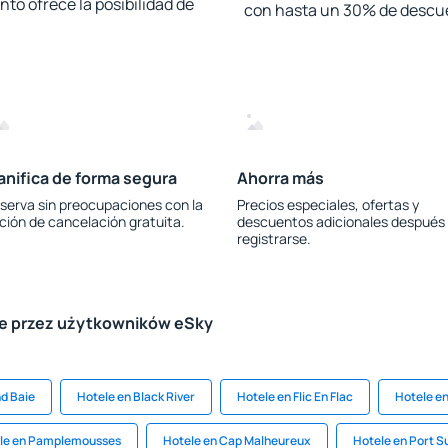
to ofrece la posibilidad de
con hasta un 30% de descu
anifica de forma segura
Ahorra más
serva sin preocupaciones con la
Precios especiales, ofertas y
ción de cancelación gratuita.
descuentos adicionales después
registrarse.
le przez użytkowników eSky
d Baie
Hotele en Black River
Hotele en Flic En Flac
Hotele en
le en Pamplemousses
Hotele en Cap Malheureux
Hotele en Port S