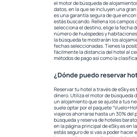
el motor de búsqueda de alojamientos
datos, en la que se incluyen una gran
es una garantía segura de que encon
estás buscando. Rellena los campos 
selecciona el destino, elige la fecha d
número de huéspedes y habitaciones y
la búsqueda te mostrarán los alojamie
fechas seleccionadas. Tienes la posi
fácilmente la distancia del hotel al ce
métodos de pago así como la clasifica
¿Dónde puedo reservar ho
Reservar tu hotel a través de eSky.es
dinero. Utiliza el motor de búsqueda 
un alojamiento que se ajuste a tus 
suele optar por el paquete “Vuelo+Hot
viajeros ahorrarse hasta un 30% del pr
búsqueda y reserva de hoteles barato
en la página principal de eSky.es en l
estás seguro de si vas a poder hacer e