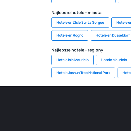
Najlepsze hotele - miasta
Hotele en L'Isle Sur La Sorgue
Hotele e
Hotele en Rogno
Hotele en Düsseldorf
Najlepsze hotele - regiony
Hotele Isla Mauricio
Hotele Mauricio
Hotele Joshua Tree National Park
Hote