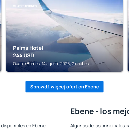
QUATRE BORNES
Palms Hotel
244
USD
Quatre Bornes, 14 agosto 2026, 2 noches
Sprawdź więcej ofert en Ebene
Ebene - los mej
s disponibles en Ebene,
Algunas de las principales c