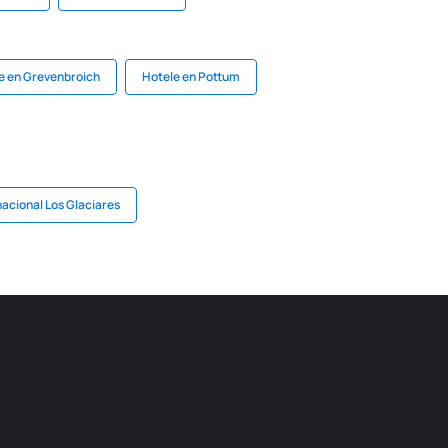
e en Grevenbroich
Hotele en Pottum
acional Los Glaciares