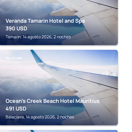
Veranda Tamarin Hotel and Spa
390
USD
Tamarin, 14 agosto 2026, 2 noches
BALACLAVA
Ocean’s Creek Beach Hotel Mauritius
491
USD
Balaclava, 14 agosto 2026, 2 noches