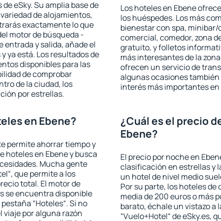
 de eSky. Su amplia base de
Los hoteles en Ebene ofrecen
 variedad de alojamientos,
los huéspedes. Los más comu
trarás exactamente lo que
bienestar con spa, minibar/c
del motor de búsqueda -
comercial, comedor, zona d
e entrada y salida, añade el
gratuito, y folletos informat
 ya está. Los resultados de
más interesantes de la zon
ntos disponibles para las
ofrecen un servicio de trans
bilidad de comprobar
algunas ocasiones también r
ntro de la ciudad, los
interés más importantes en
ción por estrellas.
teles en Ebene?
¿Cuál es el precio d
Ebene?
 te permite ahorrar tiempo y
de hoteles en Ebene y busca
El precio por noche en Eben
necesidades. Mucha gente
clasificación en estrellas y
el“, que permite a los
un hotel de nivel medio suel
ecio total. El motor de
Por su parte, los hoteles de
s se encuentra disponible
media de 200 euros o más p
a pestaña “Hoteles“. Si no
barato, échale un vistazo a 
l viaje por alguna razón
“Vuelo+Hotel“ de eSky.es, qu