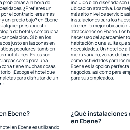
rá problemas a la hora de
incluido bien diseñado son 
ecesidades. ¿Prefieres un
ubicación atractiva. Los me
, por el contrario, eres más
más alto nivel de servicio a
 y un precio bajo? en Ebene
instalaciones para los huésp
cualquier presupuesto.
ofrecen la mejor ubicación, 
pología de hotel y comprueba
atracciones en Ebene. Los h
 cancelación. Si bien los
hacer uso del aparcamiento 
ados justo en las zonas en
habitación o una suite que 
rísticas populares, también
necesidades. Un hotel de al
as multitudes. Estos son
menú variado, zonas de bien
s largas como para una
como actividades para los m
a zona tiene muchas cosas
Ebene es la opción perfecta p
torio. ¡Escoge el hotel que
negocios, así como para em
maletas para disfrutar de un
para sus empleados.
smo!
 en Ebene?
¿Qué instalaciones 
en Ebene?
hotel en Ebene es utilizando