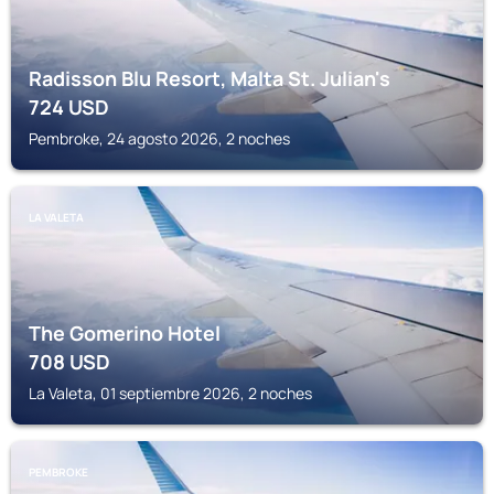
Radisson Blu Resort, Malta St. Julian's
724
USD
Pembroke, 24 agosto 2026, 2 noches
LA VALETA
The Gomerino Hotel
708
USD
La Valeta, 01 septiembre 2026, 2 noches
PEMBROKE