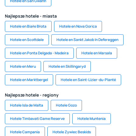
Hotele en San Gwann
Najlepsze hotele - miasta
Hotele en Białe Błota
Hotele en Nova Gorica
Hotele en Scottdale
Hotele en Sankt Jakob In Defereggen
Hotele en Ponta Delgada - Madeira
Hotele en Marsala
Hotele en Meru
Hotele en Skillingaryd
Hotele en Marktbergel
Hotele en Saint-Lizier-du-Planté
Najlepsze hotele - regiony
Hotele Isla de Malta
Hotele Gozo
Hotele Timbavati Game Reserve
Hotele Muntenia
Hotele Campania
Hotele Zywiec Beskids