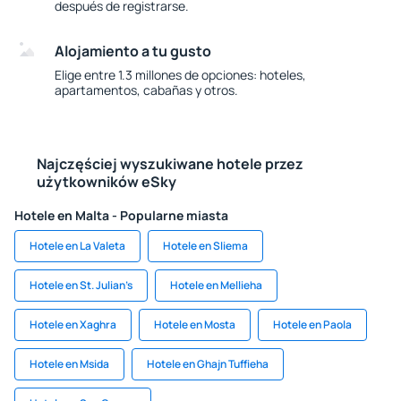
después de registrarse.
Alojamiento a tu gusto
Elige entre 1.3 millones de opciones: hoteles,
apartamentos, cabañas y otros.
Najczęściej wyszukiwane hotele przez
użytkowników eSky
Hotele en Malta - Popularne miasta
Hotele en La Valeta
Hotele en Sliema
Hotele en St. Julian’s
Hotele en Mellieha
Hotele en Xaghra
Hotele en Mosta
Hotele en Paola
Hotele en Msida
Hotele en Ghajn Tuffieha