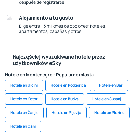
después de registrarse.
Alojamiento a tu gusto
Elige entre 1.3 millones de opciones: hoteles,
apartamentos, cabañas y otros.
Najczęściej wyszukiwane hotele przez
użytkowników eSky
Hotele en Montenegro - Popularne miasta
Hotele en Ulcinj
Hotele en Podgorica
Hotele en Bar
Hotele en Kotor
Hotele en Budva
Hotele en Susanj
Hotele en Žanjic
Hotele en Pljevlja
Hotele en Pluzine
Hotele en Čanj