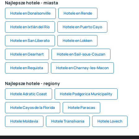
Najlepsze hotele - miasta
Hotele en Donalsonville
Hotele en Rende
Hotele en Ixtlán del Río
Hotele en Puerto Cayo
Hotele en San Liberato
Hotele en Lokken
Hotele en Gearhart
Hotele en Sail-sous-Couzan
Hotele en Requista
Hotele en Charnay-les-Macon
Najlepsze hotele - regiony
Hotele Adratic Coast
Hotele Podgorica Municipality
Hotele Cayos de la Florida
Hotele Paracas
Hotele Moldavia
Hotele Transilvania
Hotele Lovech