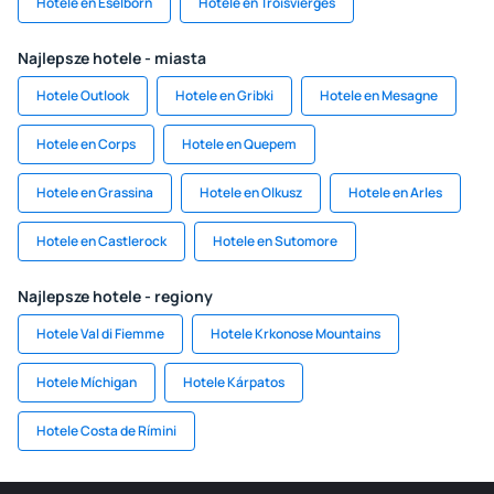
Hotele en Eselborn
Hotele en Troisvierges
Najlepsze hotele - miasta
Hotele Outlook
Hotele en Gribki
Hotele en Mesagne
Hotele en Corps
Hotele en Quepem
Hotele en Grassina
Hotele en Olkusz
Hotele en Arles
Hotele en Castlerock
Hotele en Sutomore
Najlepsze hotele - regiony
Hotele Val di Fiemme
Hotele Krkonose Mountains
Hotele Míchigan
Hotele Kárpatos
Hotele Costa de Rímini