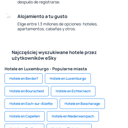
después de registrarse.
Alojamiento a tu gusto
Elige entre 1.3 millones de opciones: hoteles,
apartamentos, cabañas y otros.
Najczęściej wyszukiwane hotele przez
użytkowników eSky
Hotele en Luxemburgo - Popularne miasta
Hotele en Berdorf
Hotele en Luxemburgo
Hotele en Bourscheid
Hotele en Echternach
Hotele en Esch-sur-Alzette
Hotele en Bascharage
Hotele en Capellen
Hotele en Niederwampach