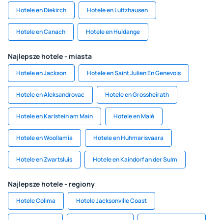
Hotele en Diekirch
Hotele en Lultzhausen
Hotele en Canach
Hotele en Huldange
Najlepsze hotele - miasta
Hotele en Jackson
Hotele en Saint Julien En Genevois
Hotele en Aleksandrovac
Hotele en Grossheirath
Hotele en Karlstein am Main
Hotele en Malè
Hotele en Woollamia
Hotele en Huhmarisvaara
Hotele en Zwartsluis
Hotele en Kaindorf an der Sulm
Najlepsze hotele - regiony
Hotele Colima
Hotele Jacksonville Coast