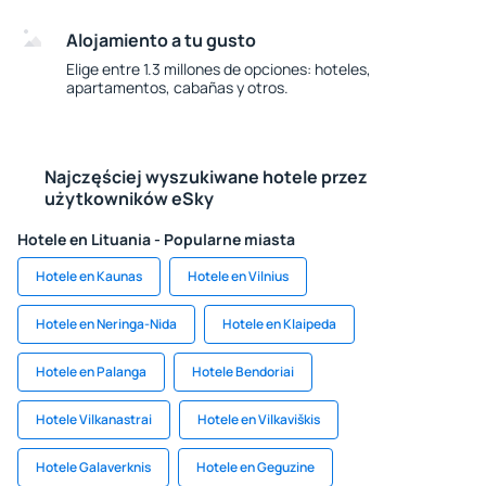
Alojamiento a tu gusto
Elige entre 1.3 millones de opciones: hoteles,
apartamentos, cabañas y otros.
Najczęściej wyszukiwane hotele przez
użytkowników eSky
Hotele en Lituania - Popularne miasta
Hotele en Kaunas
Hotele en Vilnius
Hotele en Neringa-Nida
Hotele en Klaipeda
Hotele en Palanga
Hotele Bendoriai
Hotele Vilkanastrai
Hotele en Vilkaviškis
Hotele Galaverknis
Hotele en Geguzine