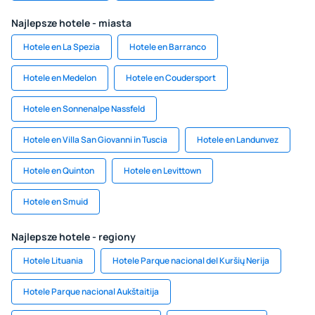
Najlepsze hotele - miasta
Hotele en La Spezia
Hotele en Barranco
Hotele en Medelon
Hotele en Coudersport
Hotele en Sonnenalpe Nassfeld
Hotele en Villa San Giovanni in Tuscia
Hotele en Landunvez
Hotele en Quinton
Hotele en Levittown
Hotele en Smuid
Najlepsze hotele - regiony
Hotele Lituania
Hotele Parque nacional del Kuršių Nerija
Hotele Parque nacional Aukštaitija