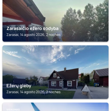
Zarasaičio ežero sodyba
Zarasai, 14 agosto 2026, 2 noches
ZARASAI
Ežerų glėby
Zarasai, 14 agosto 2026, 2 noches
VISAGINAS