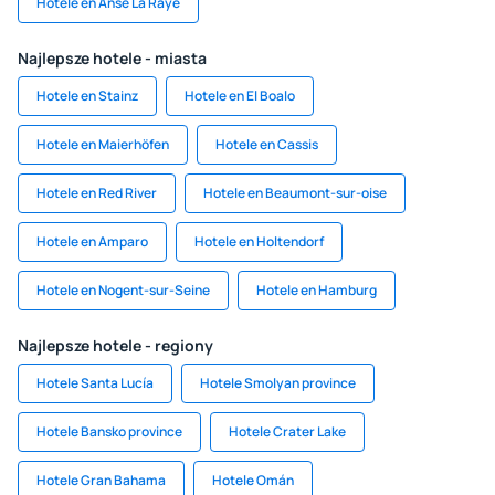
Hotele en Anse La Raye
Najlepsze hotele - miasta
Hotele en Stainz
Hotele en El Boalo
Hotele en Maierhöfen
Hotele en Cassis
Hotele en Red River
Hotele en Beaumont-sur-oise
Hotele en Amparo
Hotele en Holtendorf
Hotele en Nogent-sur-Seine
Hotele en Hamburg
Najlepsze hotele - regiony
Hotele Santa Lucía
Hotele Smolyan province
Hotele Bansko province
Hotele Crater Lake
Hotele Gran Bahama
Hotele Omán