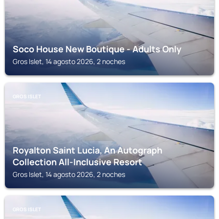
Soco House New Boutique - Adults Only
Gros Islet, 14 agosto 2026, 2 noches
GROS ISLET
Royalton Saint Lucia, An Autograph
Collection All-Inclusive Resort
Gros Islet, 14 agosto 2026, 2 noches
GROS ISLET