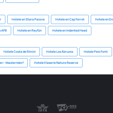
i
Hotele en Stara Pazova
Hotele en Cap Ferret
Hotele en En
s AFB
Hotele en Rayfūn
Hotele en Indented Head
Hotele Costa de Rímini
Hotele Los Abruzos
Hotele Peio Fonti
arr -Mauterndorf
Hotele Klaserie Nature Reserve