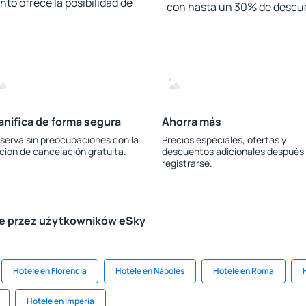
to ofrece la posibilidad de
con hasta un 30% de descu
anifica de forma segura
Ahorra más
serva sin preocupaciones con la
Precios especiales, ofertas y
ción de cancelación gratuita.
descuentos adicionales después
registrarse.
le przez użytkowników eSky
Hotele en Florencia
Hotele en Nápoles
Hotele en Roma
Hotele en Imperia