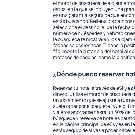
el motor de búsqueda de alojamientos
datos, en la que se incluyen una gran
es una garantía segura de que encon
estás buscando. Rellena los campos 
selecciona el destino, elige la fecha d
número de huéspedes y habitaciones y
la búsqueda te mostrarán los alojamie
fechas seleccionadas. Tienes la posi
fácilmente la distancia del hotel al ce
métodos de pago así como la clasifica
¿Dónde puedo reservar hot
Reservar tu hotel a través de eSky.es
dinero. Utiliza el motor de búsqueda 
un alojamiento que se ajuste a tus 
suele optar por el paquete “Vuelo+Hot
viajeros ahorrarse hasta un 30% del pr
búsqueda y reserva de hoteles barato
en la página principal de eSky.es en l
estás seguro de si vas a poder hacer e