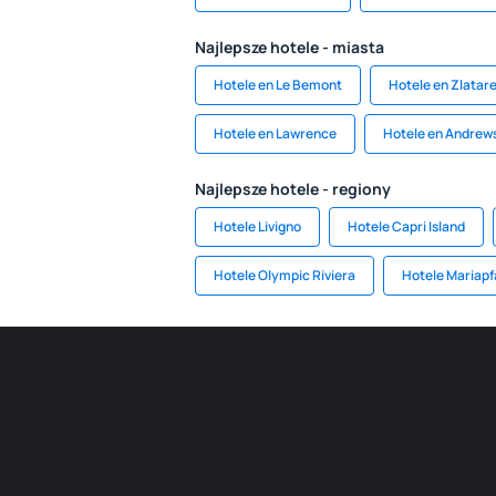
Najlepsze hotele - miasta
Hotele en Le Bemont
Hotele en Zlatare
Hotele en Lawrence
Hotele en Andrew
Najlepsze hotele - regiony
Hotele Livigno
Hotele Capri Island
Hotele Olympic Riviera
Hotele Mariapf