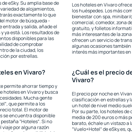
 de eSky. Su amplia base de
Los hoteles en Vivaro ofrece
 variedad de alojamientos,
los huéspedes. Los más comu
trarás exactamente lo que
bienestar con spa, minibar/c
del motor de búsqueda -
comercial, comedor, zona d
e entrada y salida, añade el
gratuito, y folletos informat
 ya está. Los resultados de
más interesantes de la zon
ntos disponibles para las
ofrecen un servicio de trans
bilidad de comprobar
algunas ocasiones también r
ntro de la ciudad, los
interés más importantes en 
ción por estrellas.
eles en Vivaro?
¿Cuál es el precio d
Vivaro?
 te permite ahorrar tiempo y
de hoteles en Vivaro y busca
El precio por noche en Vivar
necesidades. Mucha gente
clasificación en estrellas y
el“, que permite a los
un hotel de nivel medio suel
ecio total. El motor de
Por su parte, los hoteles de
s se encuentra disponible
media de 200 euros o más p
a pestaña “Hoteles“. Si no
barato, échale un vistazo a 
l viaje por alguna razón
“Vuelo+Hotel“ de eSky.es, qu