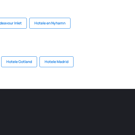
deavour Inlet
Hotele en Nyhamn
Hotele Gotland
Hotele Madrid