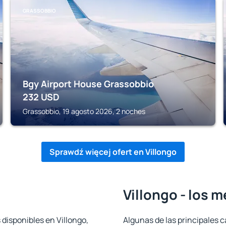
GRASSOBBIO
Bgy Airport House Grassobbio
232
USD
Grassobbio, 19 agosto 2026, 2 noches
Sprawdź więcej ofert en Villongo
Villongo - los 
 disponibles en Villongo,
Algunas de las principales c