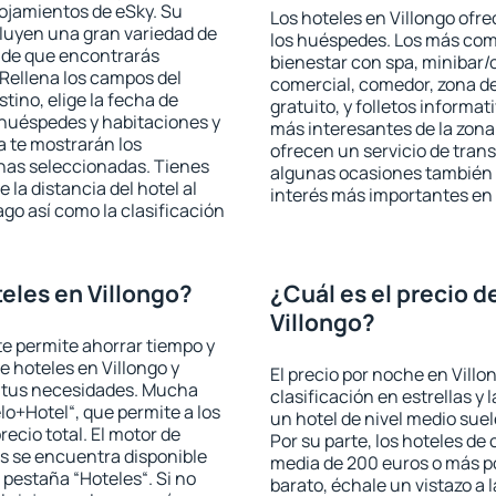
lojamientos de eSky. Su
Los hoteles en Villongo ofre
cluyen una gran variedad de
los huéspedes. Los más comu
a de que encontrarás
bienestar con spa, minibar/c
Rellena los campos del
comercial, comedor, zona d
tino, elige la fecha de
gratuito, y folletos informat
 huéspedes y habitaciones y
más interesantes de la zon
a te mostrarán los
ofrecen un servicio de trans
chas seleccionadas. Tienes
algunas ocasiones también r
 la distancia del hotel al
interés más importantes en 
ago así como la clasificación
eles en Villongo?
¿Cuál es el precio d
Villongo?
 te permite ahorrar tiempo y
e hoteles en Villongo y
El precio por noche en Villo
a tus necesidades. Mucha
clasificación en estrellas y
lo+Hotel“, que permite a los
un hotel de nivel medio suel
ecio total. El motor de
Por su parte, los hoteles de
s se encuentra disponible
media de 200 euros o más p
a pestaña “Hoteles“. Si no
barato, échale un vistazo a 