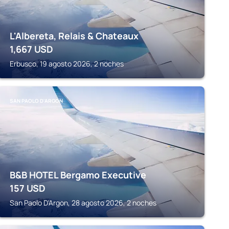
L'Albereta, Relais & Chateaux
1,667
USD
Erbusco, 19 agosto 2026, 2 noches
SAN PAOLO D'ARGON
B&B HOTEL Bergamo Executive
157
USD
San Paolo D'Argon, 28 agosto 2026, 2 noches