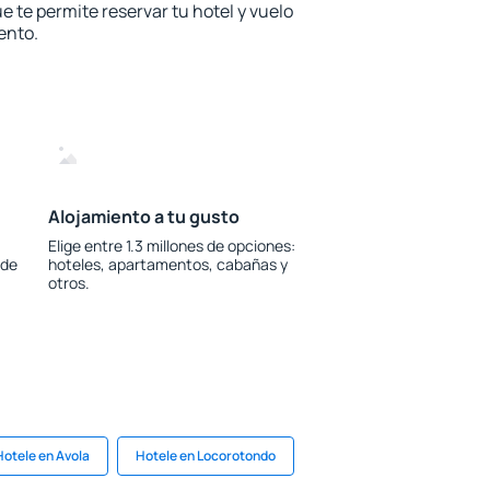
e te permite reservar tu hotel y vuelo
ento.
Alojamiento a tu gusto
Elige entre 1.3 millones de opciones:
 de
hoteles, apartamentos, cabañas y
otros.
Hotele en Avola
Hotele en Locorotondo