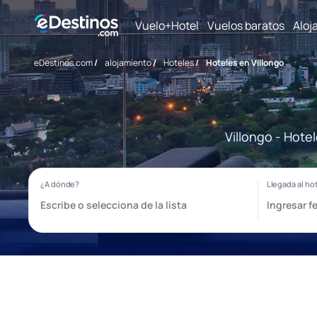
Vuelo+Hotel
Vuelos baratos
Aloj
eDestinos.com
/
alojamiento
/
Hoteles
/
Hoteles en Villongo
Villongo - Hote