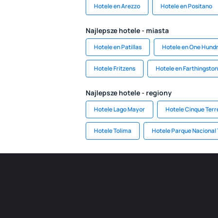
Hotele en Arezzo
Hotele en Positano
Najlepsze hotele - miasta
Hotele en Patillas
Hotele en One Hundr
Hotele Fritzens
Hotele en Farthingsto
Najlepsze hotele - regiony
Hotele Lago Mayor
Hotele Cinque Terr
Hotele Tolima
Hotele Parque Nacional