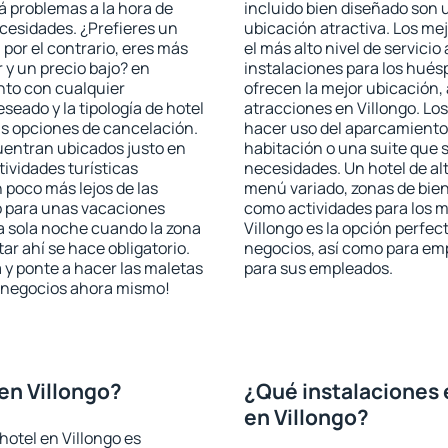
rá problemas a la hora de
incluido bien diseñado son 
ecesidades. ¿Prefieres un
ubicación atractiva. Los me
, por el contrario, eres más
el más alto nivel de servici
y un precio bajo? en
instalaciones para los huésp
nto con cualquier
ofrecen la mejor ubicación, 
seado y la tipología de hotel
atracciones en Villongo. Los
as opciones de cancelación.
hacer uso del aparcamiento 
cuentran ubicados justo en
habitación o una suite que 
tividades turísticas
necesidades. Un hotel de al
poco más lejos de las
menú variado, zonas de bien
o para unas vacaciones
como actividades para los m
a sola noche cuando la zona
Villongo es la opción perfect
r ahí se hace obligatorio.
negocios, así como para em
 y ponte a hacer las maletas
para sus empleados.
de negocios ahora mismo!
en Villongo?
¿Qué instalaciones 
en Villongo?
hotel en Villongo es