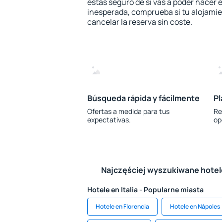
estás seguro de si vas a poder hacer e
inesperada, comprueba si tu alojamien
cancelar la reserva sin coste.
Búsqueda rápida y fácilmente
Pl
Ofertas a medida para tus
Re
expectativas.
op
Najczęściej wyszukiwane hote
Hotele en Italia - Popularne miasta
Hotele en Florencia
Hotele en Nápoles