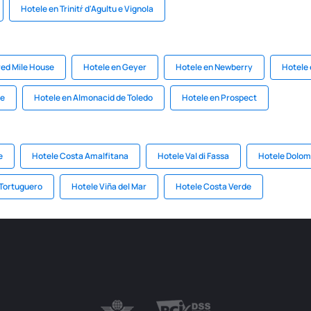
Hotele en Trinitŕ d'Agultu e Vignola
ed Mile House
Hotele en Geyer
Hotele en Newberry
Hotele 
ne
Hotele en Almonacid de Toledo
Hotele en Prospect
e
Hotele Costa Amalfitana
Hotele Val di Fassa
Hotele Dolom
 Tortuguero
Hotele Viña del Mar
Hotele Costa Verde