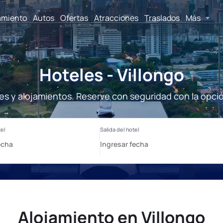
amiento
Autos
Ofertas
Atracciones
Traslados
Más
Hoteles - Villongo
les y alojamientos. Reserve con seguridad con la opci
Alojamiento en Villongo