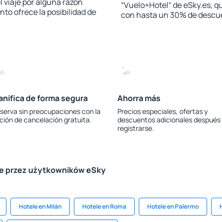
l viaje por alguna razón
“Vuelo+Hotel“ de eSky.es, qu
to ofrece la posibilidad de
con hasta un 30% de descu
anifica de forma segura
Ahorra más
serva sin preocupaciones con la
Precios especiales, ofertas y
ción de cancelación gratuita.
descuentos adicionales después
registrarse.
le przez użytkowników eSky
Hotele en Milán
Hotele en Roma
Hotele en Palermo