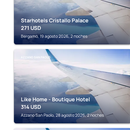
Starhotels Cristallo Palace
271
USD
Bergamo, 19 agosto 2026, 2 noches
AZZANO SAN PAOLO
Like Home - Boutique Hotel
314
USD
Azzano San Paolo, 28 agosto 2026, 2 noches