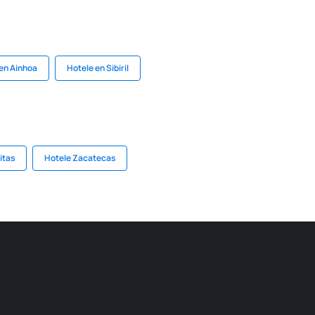
en Ainhoa
Hotele en Sibiril
itas
Hotele Zacatecas