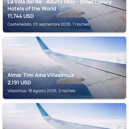
La Villa del Re - Adults Only - Small Luxury
Hotels of the World
11,744
USD
Castenedolo, 03 septiembre 2026, 7 noches
VILLASIMIUS
Almar Timi Ama Villasimius
2,191
USD
Villasimius, 18 agosto 2026, 2 noches
VILLASIMIUS