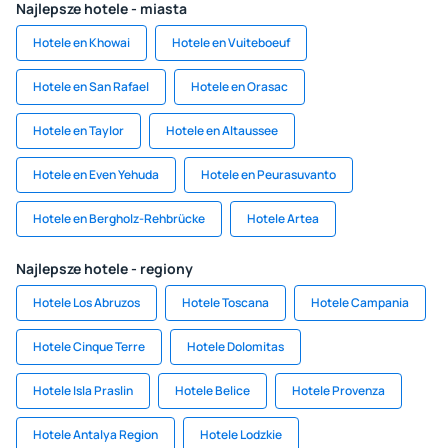
Najlepsze hotele - miasta
Hotele en Khowai
Hotele en Vuiteboeuf
Hotele en San Rafael
Hotele en Orasac
Hotele en Taylor
Hotele en Altaussee
Hotele en Even Yehuda
Hotele en Peurasuvanto
Hotele en Bergholz-Rehbrücke
Hotele Artea
Najlepsze hotele - regiony
Hotele Los Abruzos
Hotele Toscana
Hotele Campania
Hotele Cinque Terre
Hotele Dolomitas
Hotele Isla Praslin
Hotele Belice
Hotele Provenza
Hotele Antalya Region
Hotele Lodzkie