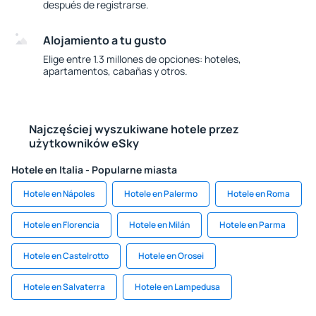
después de registrarse.
Alojamiento a tu gusto
Elige entre 1.3 millones de opciones: hoteles,
apartamentos, cabañas y otros.
Najczęściej wyszukiwane hotele przez
użytkowników eSky
Hotele en Italia - Popularne miasta
Hotele en Nápoles
Hotele en Palermo
Hotele en Roma
Hotele en Florencia
Hotele en Milán
Hotele en Parma
Hotele en Castelrotto
Hotele en Orosei
Hotele en Salvaterra
Hotele en Lampedusa