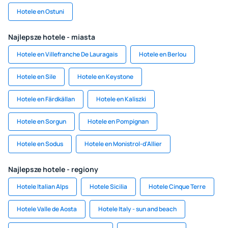
Hotele en Ostuni
Najlepsze hotele - miasta
Hotele en Villefranche De Lauragais
Hotele en Berlou
Hotele en Sile
Hotele en Keystone
Hotele en Färdkällan
Hotele en Kaliszki
Hotele en Sorgun
Hotele en Pompignan
Hotele en Sodus
Hotele en Monistrol-d'Allier
Najlepsze hotele - regiony
Hotele Italian Alps
Hotele Sicilia
Hotele Cinque Terre
Hotele Valle de Aosta
Hotele Italy - sun and beach