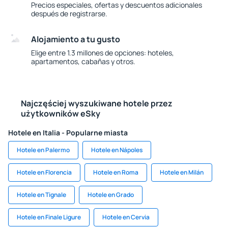
Precios especiales, ofertas y descuentos adicionales
después de registrarse.
Alojamiento a tu gusto
Elige entre 1.3 millones de opciones: hoteles,
apartamentos, cabañas y otros.
Najczęściej wyszukiwane hotele przez
użytkowników eSky
Hotele en Italia - Popularne miasta
Hotele en Palermo
Hotele en Nápoles
Hotele en Florencia
Hotele en Roma
Hotele en Milán
Hotele en Tignale
Hotele en Grado
Hotele en Finale Ligure
Hotele en Cervia