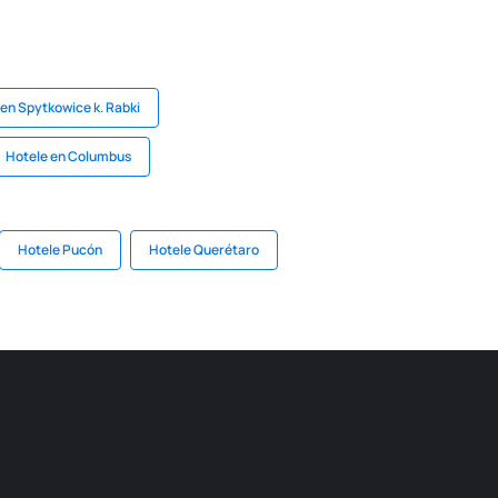
 en Spytkowice k. Rabki
Hotele en Columbus
Hotele Pucón
Hotele Querétaro