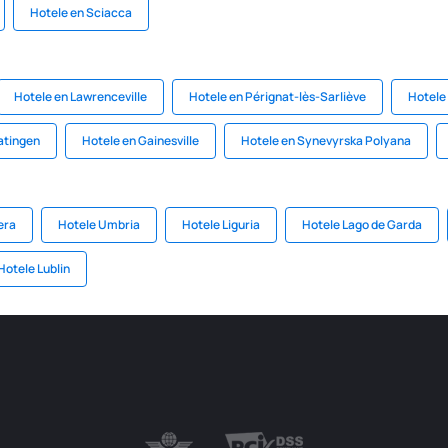
Hotele en Sciacca
Hotele en Lawrenceville
Hotele en Pérignat-lès-Sarliève
Hotele
atingen
Hotele en Gainesville
Hotele en Synevyrska Polyana
era
Hotele Umbria
Hotele Liguria
Hotele Lago de Garda
Hotele Lublin