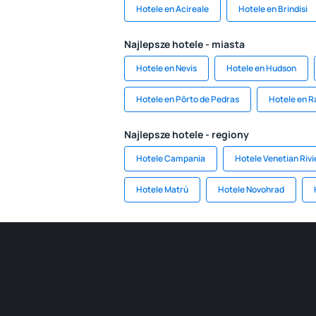
Hotele en Acireale
Hotele en Brindisi
Najlepsze hotele - miasta
Hotele en Nevis
Hotele en Hudson
Hotele en Pôrto de Pedras
Hotele en R
Najlepsze hotele - regiony
Hotele Campania
Hotele Venetian Rivi
Hotele Matrú
Hotele Novohrad