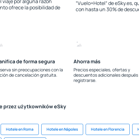
l viaje por alguna razón
“Vuelo+Hotel“ de eSky.es, qu
to ofrece la posibilidad de
con hasta un 30% de descu
anifica de forma segura
Ahorra más
serva sin preocupaciones con la
Precios especiales, ofertas y
ción de cancelación gratuita.
descuentos adicionales después
registrarse.
le przez użytkowników eSky
Hotele en Roma
Hotele en Nápoles
Hotele en Florencia