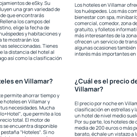
lojamientos de eSky. Su
Los hoteles en Villamar ofre
cluyen una gran variedad de
los huéspedes. Los más comu
a de que encontrarás
bienestar con spa, minibar/c
Rellena los campos del
comercial, comedor, zona d
tino, elige la fecha de
gratuito, y folletos informat
 huéspedes y habitaciones y
más interesantes de la zon
a te mostrarán los
ofrecen un servicio de trans
chas seleccionadas. Tienes
algunas ocasiones también r
 la distancia del hotel al
interés más importantes en 
ago así como la clasificación
eles en Villamar?
¿Cuál es el precio d
Villamar?
 te permite ahorrar tiempo y
e hoteles en Villamar y
El precio por noche en Villa
a tus necesidades. Mucha
clasificación en estrellas y
lo+Hotel“, que permite a los
un hotel de nivel medio suel
ecio total. El motor de
Por su parte, los hoteles de
s se encuentra disponible
media de 200 euros o más p
a pestaña “Hoteles“. Si no
barato, échale un vistazo a 