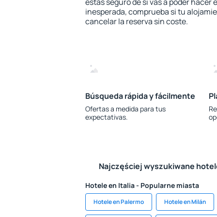
estás seguro de si vas a poder hacer e
inesperada, comprueba si tu alojamien
cancelar la reserva sin coste.
Búsqueda rápida y fácilmente
Pl
Ofertas a medida para tus
Re
expectativas.
op
Najczęściej wyszukiwane hote
Hotele en Italia - Popularne miasta
Hotele en Palermo
Hotele en Milán