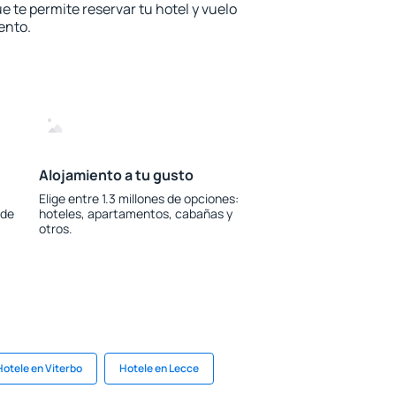
e te permite reservar tu hotel y vuelo
ento.
Alojamiento a tu gusto
Elige entre 1.3 millones de opciones:
 de
hoteles, apartamentos, cabañas y
otros.
Hotele en Viterbo
Hotele en Lecce