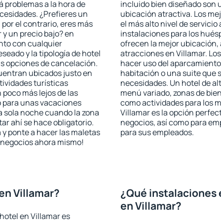
rá problemas a la hora de
incluido bien diseñado son 
ecesidades. ¿Prefieres un
ubicación atractiva. Los me
, por el contrario, eres más
el más alto nivel de servici
y un precio bajo? en
instalaciones para los huésp
nto con cualquier
ofrecen la mejor ubicación, 
seado y la tipología de hotel
atracciones en Villamar. Los
as opciones de cancelación.
hacer uso del aparcamiento 
cuentran ubicados justo en
habitación o una suite que 
tividades turísticas
necesidades. Un hotel de al
poco más lejos de las
menú variado, zonas de bien
o para unas vacaciones
como actividades para los m
a sola noche cuando la zona
Villamar es la opción perfect
r ahí se hace obligatorio.
negocios, así como para em
 y ponte a hacer las maletas
para sus empleados.
de negocios ahora mismo!
en Villamar?
¿Qué instalaciones 
en Villamar?
hotel en Villamar es