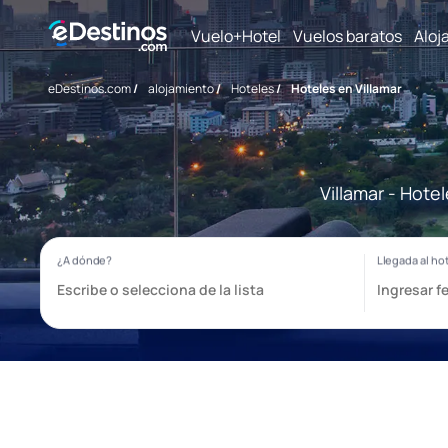
Vuelo+Hotel
Vuelos baratos
Aloj
eDestinos.com
/
alojamiento
/
Hoteles
/
Hoteles en Villamar
Villamar - Hote