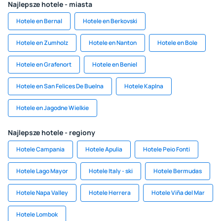
Najlepsze hotele - miasta
Hotele en Bernal
Hotele en Berkovski
Hotele en Zumholz
Hotele en Nanton
Hotele en Bole
Hotele en Grafenort
Hotele en Beniel
Hotele en San Felices De Buelna
Hotele Kaplna
Hotele en Jagodne Wielkie
Najlepsze hotele - regiony
Hotele Campania
Hotele Apulia
Hotele Peio Fonti
Hotele Lago Mayor
Hotele Italy - ski
Hotele Bermudas
Hotele Napa Valley
Hotele Herrera
Hotele Viña del Mar
Hotele Lombok