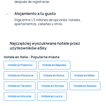
después de registrarse.
Alojamiento a tu gusto
Elige entre 1.3 millones de opciones: hoteles,
apartamentos, cabañas y otros.
Najczęściej wyszukiwane hotele przez
użytkowników eSky
Hotele en Italia - Popularne miasta
Hotele en Palermo
Hotele en Nápoles
Hotele en Florencia
Hotele en Roma
Hotele en Milán
Hotele en Taranto
Hotele en Stresa
Hotele en Alassio
Hotele en Ancona
Hotele en Lucca