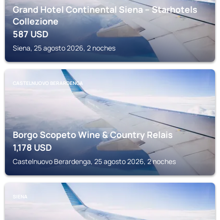
Grand Hotel Continental Siena – Starhotels
Collezione
587
USD
Siena, 25 agosto 2026, 2 noches
CASTELNUOVO BERARDENGA
Borgo Scopeto Wine & Country Relais
1,178
USD
Castelnuovo Berardenga, 25 agosto 2026, 2 noches
SIENA