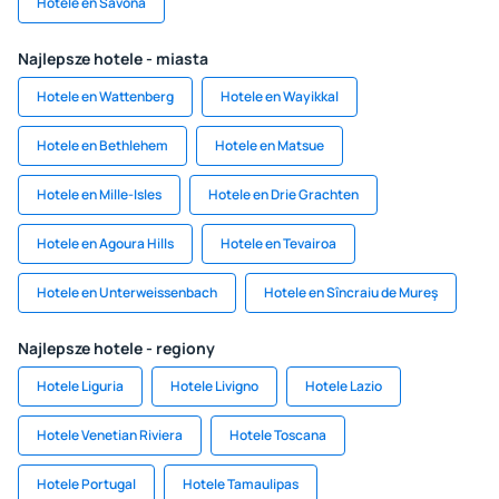
Hotele en Savona
Najlepsze hotele - miasta
Hotele en Wattenberg
Hotele en Wayikkal
Hotele en Bethlehem
Hotele en Matsue
Hotele en Mille-Isles
Hotele en Drie Grachten
Hotele en Agoura Hills
Hotele en Tevairoa
Hotele en Unterweissenbach
Hotele en Sîncraiu de Mureş
Najlepsze hotele - regiony
Hotele Liguria
Hotele Livigno
Hotele Lazio
Hotele Venetian Riviera
Hotele Toscana
Hotele Portugal
Hotele Tamaulipas