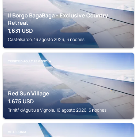
Il Borgo BagaBaga - Exclusive Country
Retreat
1,831
USD
Castelsardo, 16 agosto 2026, 6 noches
TRINITŔ D'AGULTU E VIGNOLA
Red Sun Village
1,675
USD
Trinitŕ d'Agultu e Vignola, 16 agosto 2026, 5 noches
VALLEDORIA