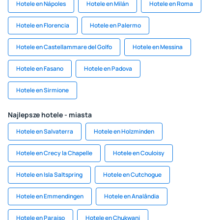
Hotele en Nápoles
Hotele en Milán
Hotele en Roma
Hotele en Florencia
Hotele en Palermo
Hotele en Castellammare del Golfo
Hotele en Messina
Hotele en Fasano
Hotele en Padova
Hotele en Sirmione
Najlepsze hotele - miasta
Hotele en Salvaterra
Hotele en Holzminden
Hotele en Crecy la Chapelle
Hotele en Couloisy
Hotele en Isla Saltspring
Hotele en Cutchogue
Hotele en Emmendingen
Hotele en Analândia
Hotele en Paraiso
Hotele en Chukwani