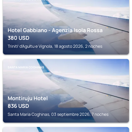
Hotel Gabbiano - Agenzia Isola Rossa
380
USD
Trinitŕ d'Agultu e Vignola, 18 agosto 2026, 2 noches
SANTA MARIA COGHINAS
Montiruju Hotel
836
USD
Santa Maria Coghinas, 03 septiembre 2026, 7 noches