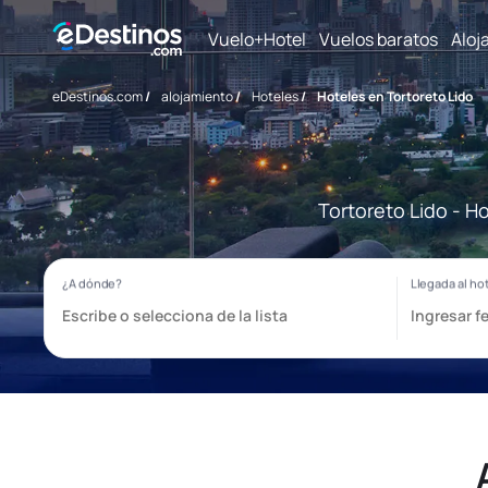
Vuelo+Hotel
Vuelos baratos
Aloj
eDestinos.com
/
alojamiento
/
Hoteles
/
Hoteles en Tortoreto Lido
Tortoreto Lido - H