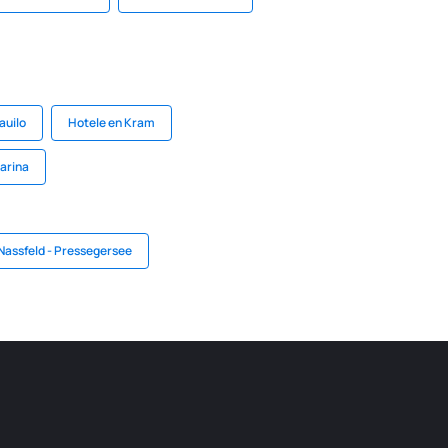
auilo
Hotele en Kram
arina
Nassfeld - Pressegersee