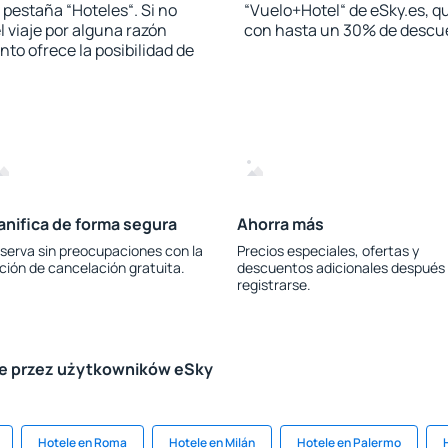
a pestaña “Hoteles“. Si no
“Vuelo+Hotel“ de eSky.es, qu
l viaje por alguna razón
con hasta un 30% de descu
to ofrece la posibilidad de
anifica de forma segura
Ahorra más
serva sin preocupaciones con la
Precios especiales, ofertas y
ción de cancelación gratuita.
descuentos adicionales después
registrarse.
le przez użytkowników eSky
Hotele en Roma
Hotele en Milán
Hotele en Palermo