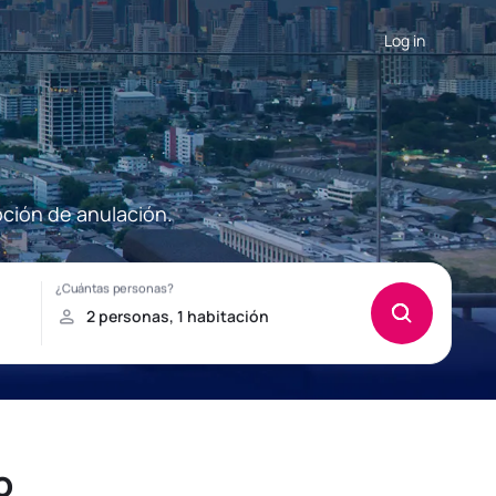
Log in
pción de anulación.
o