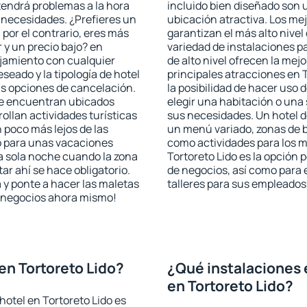
 tendrá problemas a la hora
incluido bien diseñado son 
s necesidades. ¿Prefieres un
ubicación atractiva. Los mej
, por el contrario, eres más
garantizan el más alto nivel
y un precio bajo? en
variedad de instalaciones p
ojamiento con cualquier
de alto nivel ofrecen la mejo
seado y la tipología de hotel
principales atracciones en 
as opciones de cancelación.
la posibilidad de hacer uso 
 se encuentran ubicados
elegir una habitación o una
rollan actividades turísticas
sus necesidades. Un hotel d
poco más lejos de las
un menú variado, zonas de b
o para unas vacaciones
como actividades para los m
a sola noche cuando la zona
Tortoreto Lido es la opción p
r ahí se hace obligatorio.
de negocios, así como para
 y ponte a hacer las maletas
talleres para sus empleados
de negocios ahora mismo!
en Tortoreto Lido?
¿Qué instalaciones 
en Tortoreto Lido?
hotel en Tortoreto Lido es