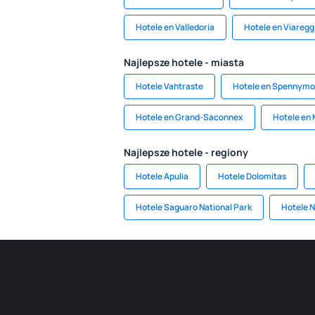
Hotele en Valledoria
Hotele en Viaregg
Najlepsze hotele - miasta
Hotele Vahtraste
Hotele en Spennymo
Hotele en Grand-Saconnex
Hotele en
Najlepsze hotele - regiony
Hotele Apulia
Hotele Dolomitas
Hotele Saguaro National Park
Hotele N