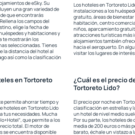
lojamientos de eSky. Su
Los hoteles en Tortoreto Lid
cluyen una gran variedad de
instalaciones a los huéspe
a de que encontrarás
gratuito, áreas de bienestar
Rellena los campos del
habitación, centro comercia
tino, elige la fecha de
niños, aparcamiento gratuito
 huéspedes y habitaciones y
atracciones turísticas más 
a te mostrarán los
alojamientos también ofrece
chas seleccionadas. Tienes
hacia el aeropuerto. En al
 la distancia del hotel al
visitar los lugares de inter
ago así como la clasificación
eles en Tortoreto
¿Cuál es el precio d
Tortoreto Lido?
 te permite ahorrar tiempo y
El precio por noche en Torto
de hoteles en Tortoreto Lido
clasificación en estrellas y
e a tus necesidades. Mucha
un hotel de nivel medio suel
lo+Hotel“, que permite a los
Por su parte, los hoteles de
ecio total. El motor de
media de 200 euros o más p
s se encuentra disponible
barato, échale un vistazo a 