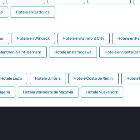
io
Hotele en Cattolica
or
Hotele en Windeck
Hotele en Fairmont City
Hotele en Pa
 Menthon-Saint-Bernard
Hotele en Kamogawa
Hotele en Santa Cat
Hotele Lazio
Hotele Umbria
Hotele Costa de Rímini
Hotele 
igeria
Hotele Voivodato de Mazovia
Hotele Nueva York