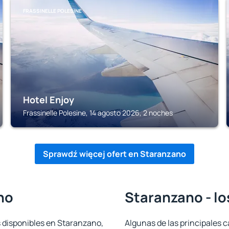
FRASSINELLE POLESINE
Hotel Enjoy
Frassinelle Polesine, 14 agosto 2026, 2 noches
Sprawdź więcej ofert en Staranzano
no
Staranzano - lo
s disponibles en Staranzano,
Algunas de las principales c