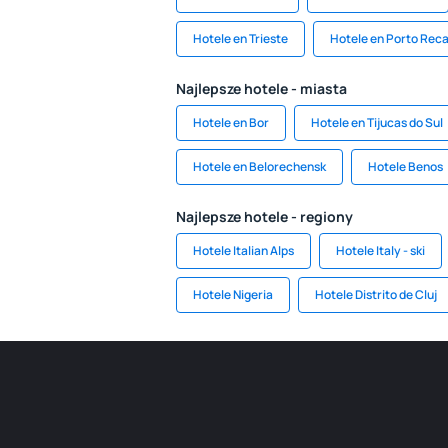
Hotele en Trieste
Hotele en Porto Reca
Najlepsze hotele - miasta
Hotele en Bor
Hotele en Tijucas do Sul
Hotele en Belorechensk
Hotele Benos
Najlepsze hotele - regiony
Hotele Italian Alps
Hotele Italy - ski
Hotele Nigeria
Hotele Distrito de Cluj