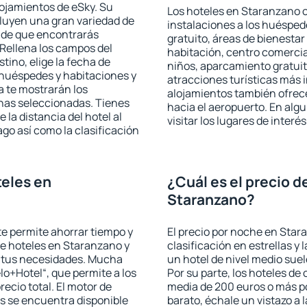
lojamientos de eSky. Su
Los hoteles en Staranzano o
cluyen una gran variedad de
instalaciones a los huéspe
a de que encontrarás
gratuito, áreas de bienestar
Rellena los campos del
habitación, centro comercia
tino, elige la fecha de
niños, aparcamiento gratuito
 huéspedes y habitaciones y
atracciones turísticas más 
a te mostrarán los
alojamientos también ofrece
chas seleccionadas. Tienes
hacia el aeropuerto. En al
 la distancia del hotel al
visitar los lugares de inte
ago así como la clasificación
eles en
¿Cuál es el precio d
Staranzano?
 te permite ahorrar tiempo y
El precio por noche en Star
de hoteles en Staranzano y
clasificación en estrellas y
a tus necesidades. Mucha
un hotel de nivel medio suel
lo+Hotel“, que permite a los
Por su parte, los hoteles de
ecio total. El motor de
media de 200 euros o más p
s se encuentra disponible
barato, échale un vistazo a 