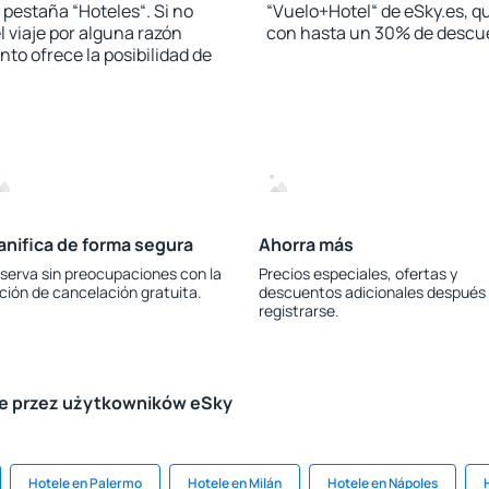
a pestaña “Hoteles“. Si no
“Vuelo+Hotel“ de eSky.es, qu
l viaje por alguna razón
con hasta un 30% de descu
to ofrece la posibilidad de
anifica de forma segura
Ahorra más
serva sin preocupaciones con la
Precios especiales, ofertas y
ción de cancelación gratuita.
descuentos adicionales después
registrarse.
le przez użytkowników eSky
Hotele en Palermo
Hotele en Milán
Hotele en Nápoles