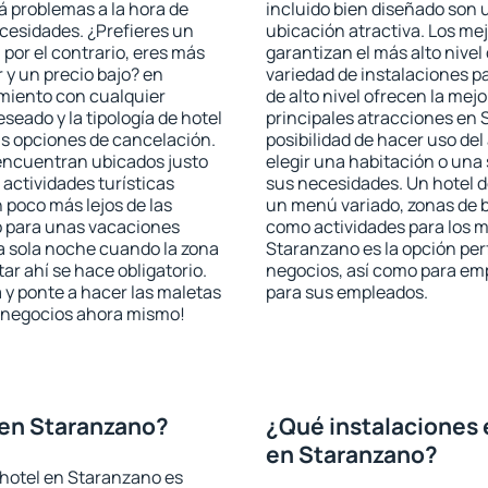
rá problemas a la hora de
incluido bien diseñado son 
ecesidades. ¿Prefieres un
ubicación atractiva. Los me
, por el contrario, eres más
garantizan el más alto nivel
y un precio bajo? en
variedad de instalaciones p
miento con cualquier
de alto nivel ofrecen la mejo
seado y la tipología de hotel
principales atracciones en 
as opciones de cancelación.
posibilidad de hacer uso de
 encuentran ubicados justo
elegir una habitación o una
 actividades turísticas
sus necesidades. Un hotel d
poco más lejos de las
un menú variado, zonas de b
o para unas vacaciones
como actividades para los m
a sola noche cuando la zona
Staranzano es la opción perf
r ahí se hace obligatorio.
negocios, así como para em
 y ponte a hacer las maletas
para sus empleados.
de negocios ahora mismo!
 en Staranzano?
¿Qué instalaciones 
en Staranzano?
 hotel en Staranzano es