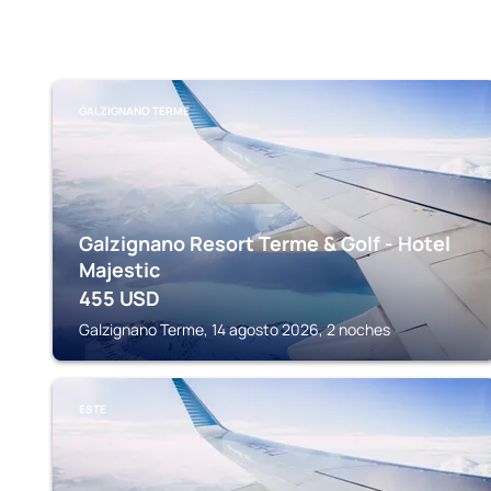
GALZIGNANO TERME
Galzignano Resort Terme & Golf - Hotel
Majestic
455
USD
Galzignano Terme, 14 agosto 2026, 2 noches
ESTE