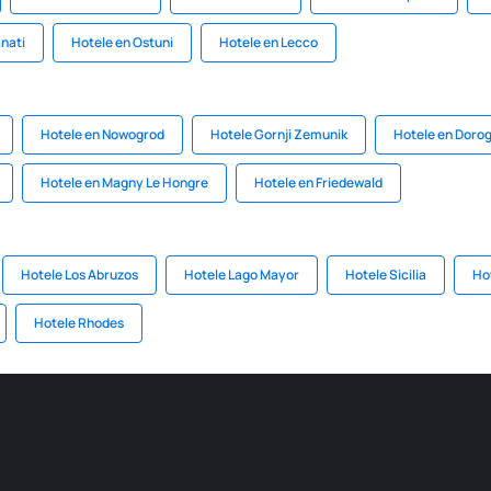
nati
Hotele en Ostuni
Hotele en Lecco
Hotele en Nowogrod
Hotele Gornji Zemunik
Hotele en Doro
Hotele en Magny Le Hongre
Hotele en Friedewald
Hotele Los Abruzos
Hotele Lago Mayor
Hotele Sicilia
Ho
Hotele Rhodes