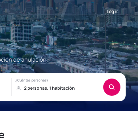
Log in
pción de anulación.
e