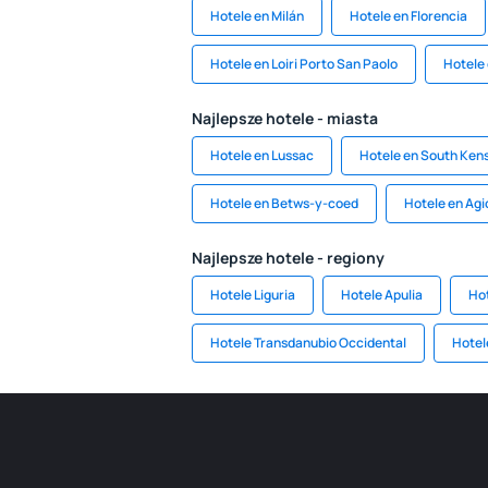
Hotele en Milán
Hotele en Florencia
Hotele en Loiri Porto San Paolo
Hotele
Najlepsze hotele - miasta
Hotele en Lussac
Hotele en South Ken
Hotele en Betws-y-coed
Hotele en Agi
Najlepsze hotele - regiony
Hotele Liguria
Hotele Apulia
Hot
Hotele Transdanubio Occidental
Hotel