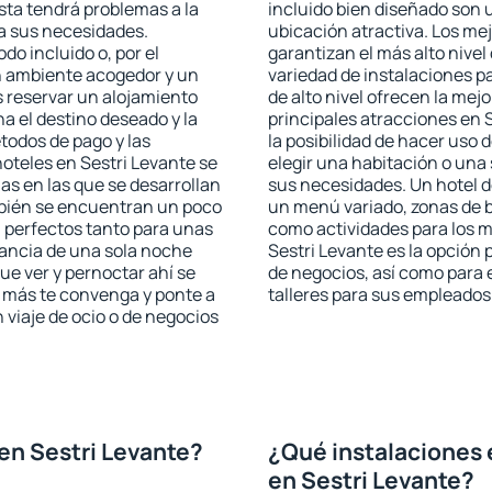
ista tendrá problemas a la
incluido bien diseñado son 
 a sus necesidades.
ubicación atractiva. Los me
odo incluido o, por el
garantizan el más alto nivel
n ambiente acogedor y un
variedad de instalaciones p
s reservar un alojamiento
de alto nivel ofrecen la mejo
a el destino deseado y la
principales atracciones en 
todos de pago y las
la posibilidad de hacer uso 
hoteles en Sestri Levante se
elegir una habitación o una
as en las que se desarrollan
sus necesidades. Un hotel d
mbién se encuentran un poco
un menú variado, zonas de b
n perfectos tanto para unas
como actividades para los m
ancia de una sola noche
Sestri Levante es la opción p
e ver y pernoctar ahí se
de negocios, así como para
e más te convenga y ponte a
talleres para sus empleados
 viaje de ocio o de negocios
en Sestri Levante?
¿Qué instalaciones 
en Sestri Levante?