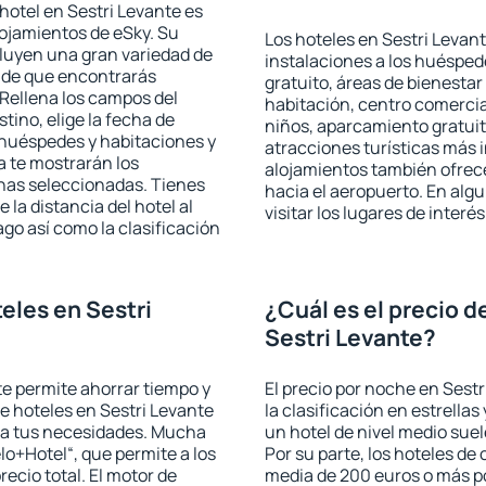
hotel en Sestri Levante es
lojamientos de eSky. Su
Los hoteles en Sestri Levant
cluyen una gran variedad de
instalaciones a los huéspe
a de que encontrarás
gratuito, áreas de bienestar
Rellena los campos del
habitación, centro comercia
tino, elige la fecha de
niños, aparcamiento gratuito
 huéspedes y habitaciones y
atracciones turísticas más 
a te mostrarán los
alojamientos también ofrece
chas seleccionadas. Tienes
hacia el aeropuerto. En al
 la distancia del hotel al
visitar los lugares de inter
ago así como la clasificación
eles en Sestri
¿Cuál es el precio d
Sestri Levante?
 te permite ahorrar tiempo y
El precio por noche en Sest
de hoteles en Sestri Levante
la clasificación en estrellas
e a tus necesidades. Mucha
un hotel de nivel medio suel
lo+Hotel“, que permite a los
Por su parte, los hoteles de
ecio total. El motor de
media de 200 euros o más p