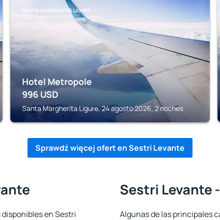
SANTA MARGHERITA LIGURE
Hotel Metropole
996
USD
Santa Margherita Ligure, 24 agosto 2026, 2 noches
Sprawdź więcej ofert en Sestri Levante
vante
Sestri Levante 
 disponibles en Sestri
Algunas de las principales c