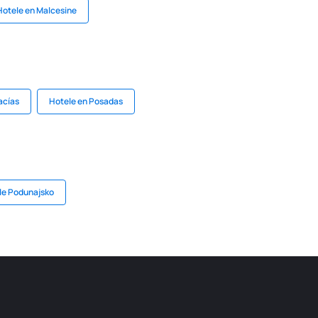
Hotele en Malcesine
acías
Hotele en Posadas
le Podunajsko