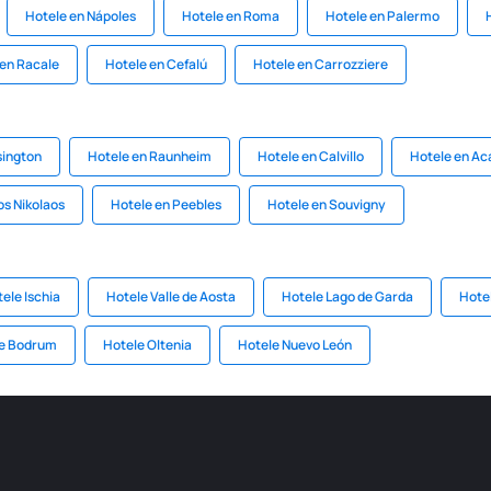
Hotele en Nápoles
Hotele en Roma
Hotele en Palermo
 en Racale
Hotele en Cefalú
Hotele en Carrozziere
sington
Hotele en Raunheim
Hotele en Calvillo
Hotele en Ac
os Nikolaos
Hotele en Peebles
Hotele en Souvigny
ele Ischia
Hotele Valle de Aosta
Hotele Lago de Garda
Hote
e Bodrum
Hotele Oltenia
Hotele Nuevo León