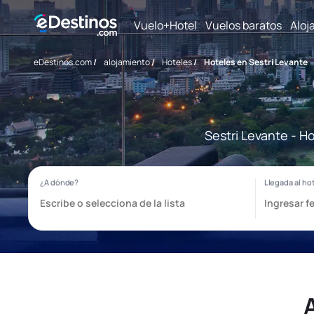
Vuelo+Hotel
Vuelos baratos
Aloj
eDestinos.com
/
alojamiento
/
Hoteles
/
Hoteles en Sestri Levante
Sestri Levante - H