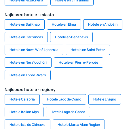
Hotele en Arzachena
Hotele en Villasimius
Najlepsze hotele - miasta
Hotele en Sai Khao
Hotele en Elma
Hotele en Andoáin
Hotele en Carrancas
Hotele en Benahavís
Hotele en Nowa Wieś Lęborska
Hotele en Saint Peter
Hotele en Neraïdochóri
Hotele en Pierre-Percée
Hotele en Three Rivers
Najlepsze hotele - regiony
Hotele Calabria
Hotele Lago de Como
Hotele Livigno
Hotele Italian Alps
Hotele Lago de Garda
Hotele Isla de Okinawa
Hotele Marsa Alam Region