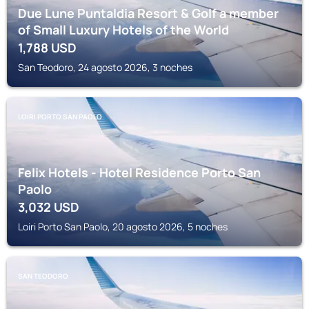
Due Lune Puntaldia Resort & Golf a member
of Small Luxury Hotels of the World
1,788
USD
San Teodoro, 24 agosto 2026, 3 noches
LOIRI PORTO SAN PAOLO
Felix Hotels - Hotel Residence Porto San
Paolo
3,032
USD
Loiri Porto San Paolo, 20 agosto 2026, 5 noches
SAN TEODORO