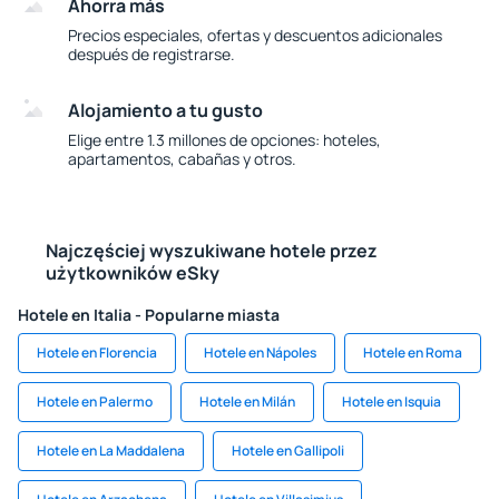
Ahorra más
Precios especiales, ofertas y descuentos adicionales
después de registrarse.
Alojamiento a tu gusto
Elige entre 1.3 millones de opciones: hoteles,
apartamentos, cabañas y otros.
Najczęściej wyszukiwane hotele przez
użytkowników eSky
Hotele en Italia - Popularne miasta
Hotele en Florencia
Hotele en Nápoles
Hotele en Roma
Hotele en Palermo
Hotele en Milán
Hotele en Isquia
Hotele en La Maddalena
Hotele en Gallipoli