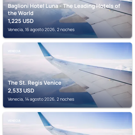
Baglioni Hotel Luna - The Leading Hotels of
the World
1,225
USD
Venecia, 16 agosto 2026, 2 noches
VENECIA
The St. Regis Venice
2,533
USD
Venecia, 14 agosto 2026, 2 noches
VENECIA