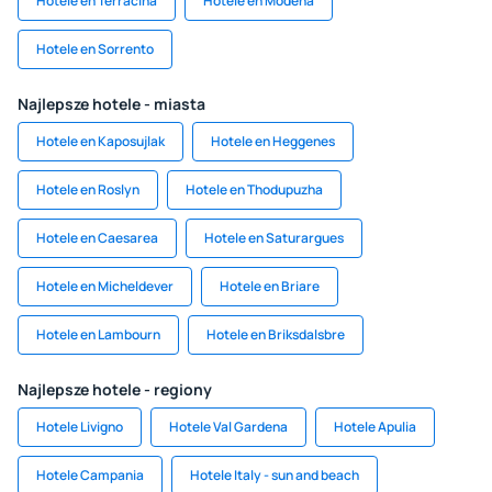
Hotele en Terracina
Hotele en Módena
Hotele en Sorrento
Najlepsze hotele - miasta
Hotele en Kaposujlak
Hotele en Heggenes
Hotele en Roslyn
Hotele en Thodupuzha
Hotele en Caesarea
Hotele en Saturargues
Hotele en Micheldever
Hotele en Briare
Hotele en Lambourn
Hotele en Briksdalsbre
Najlepsze hotele - regiony
Hotele Livigno
Hotele Val Gardena
Hotele Apulia
Hotele Campania
Hotele Italy - sun and beach