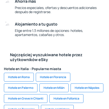
Ahorra más
Precios especiales, ofertas y descuentos adicionales
después de registrarse.
Alojamiento a tu gusto
Elige entre 1.3 millones de opciones: hoteles,
apartamentos, cabañas y otros.
Najczęściej wyszukiwane hotele przez
użytkowników eSky
Hotele en Italia - Popularne miasta
Hotele en Roma
Hotele en Florencia
Hotele en Palermo
Hotele en Milán
Hotele en Nápoles
Hotele en Greve in Chianti
Hotele en Follonica