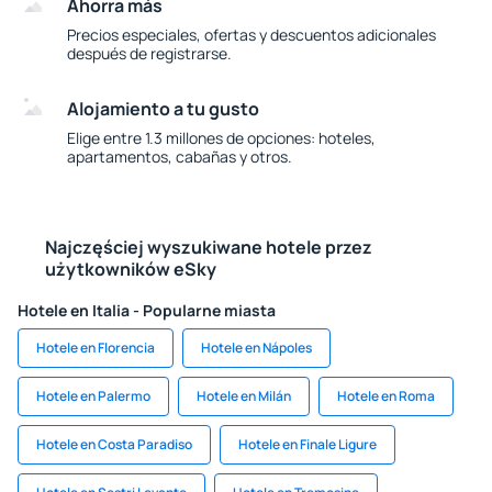
Ahorra más
Precios especiales, ofertas y descuentos adicionales
después de registrarse.
Alojamiento a tu gusto
Elige entre 1.3 millones de opciones: hoteles,
apartamentos, cabañas y otros.
Najczęściej wyszukiwane hotele przez
użytkowników eSky
Hotele en Italia - Popularne miasta
Hotele en Florencia
Hotele en Nápoles
Hotele en Palermo
Hotele en Milán
Hotele en Roma
Hotele en Costa Paradiso
Hotele en Finale Ligure