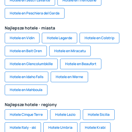
Hotele en Sestri Levante
Hotele en Tremosine
Hotele en Peschiera del Garda
Najlepsze hotele - miasta
Hotele en Vidin
Hotele Lagarde
Hotele en Colstrip
Hotele en Beit Oren
Hotele en Miracatu
Hotele en Glencolumbkille
Hotele en Beaufort
Hotele en Idaho Falls
Hotele en Werne
Hotele en Mahboula
Najlepsze hotele - regiony
Hotele Cinque Terre
Hotele Lazio
Hotele Sicilia
Hotele Italy - ski
Hotele Umbria
Hotele Krabi