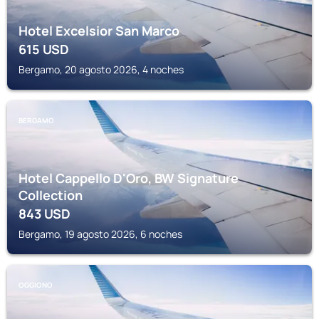
Hotel Excelsior San Marco
615
USD
Bergamo, 20 agosto 2026, 4 noches
BERGAMO
Hotel Cappello D'Oro, BW Signature
Collection
843
USD
Bergamo, 19 agosto 2026, 6 noches
OGGIONO