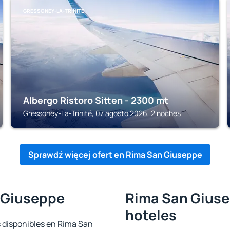
GRESSONEY-LA-TRINITÉ
Albergo Ristoro Sitten - 2300 mt
Gressoney-La-Trinité, 07 agosto 2026, 2 noches
Sprawdź więcej ofert en Rima San Giuseppe
 Giuseppe
Rima San Giuse
hoteles
s disponibles en Rima San