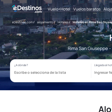
Vuelo+Hotel
Vuelos baratos
Aloj
eDestinos.com
/
alojamiento
/
Hoteles
/
Hoteles en Rima San Giuse
Rima San Giuseppe - 
Alo