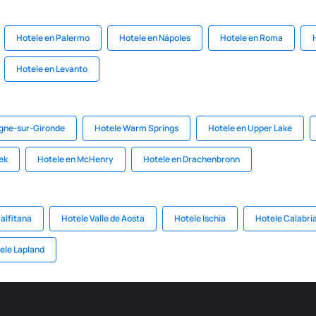
Hotele en Palermo
Hotele en Nápoles
Hotele en Roma
Hotele en Levanto
gne-sur-Gironde
Hotele Warm Springs
Hotele en Upper Lake
ek
Hotele en McHenry
Hotele en Drachenbronn
alfitana
Hotele Valle de Aosta
Hotele Ischia
Hotele Calabri
ele Lapland