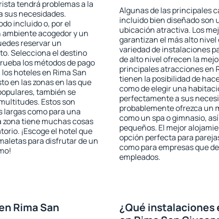
rista tendrá problemas a la
Algunas de las principales c
 a sus necesidades.
incluido bien diseñado son 
odo incluido o, por el
ubicación atractiva. Los me
n ambiente acogedor y un
garantizan el más alto nivel
uedes reservar un
variedad de instalaciones p
o. Selecciona el destino
de alto nivel ofrecen la mejo
mprueba los métodos de pago
principales atracciones en
n los hoteles en Rima San
tienen la posibilidad de hac
o en las zonas en las que
como de elegir una habitaci
 populares, también se
perfectamente a sus necesid
multitudes. Estos son
probablemente ofrezca un m
s largas como para una
como un spa o gimnasio, así
a zona tiene muchas cosas
pequeños. El mejor alojamie
torio. ¡Escoge el hotel que
opción perfecta para parejas,
maletas para disfrutar de un
como para empresas que des
smo!
empleados.
 en Rima San
¿Qué instalaciones 