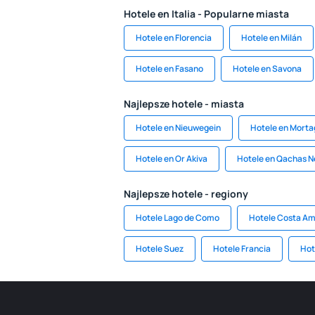
Hotele en Italia - Popularne miasta
Hotele en Florencia
Hotele en Milán
Hotele en Fasano
Hotele en Savona
Najlepsze hotele - miasta
Hotele en Nieuwegein
Hotele en Morta
Hotele en Or Akiva
Hotele en Qachas N
Najlepsze hotele - regiony
Hotele Lago de Como
Hotele Costa Am
Hotele Suez
Hotele Francia
Hot