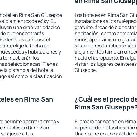
en Rima San Giusep
 hotel en Rima San Giuseppe
Los hoteles en Rima San Giu
e alojamientos de eSky. Su
instalaciones a los huéspe
cluyen una gran variedad de
gratuito, áreas de bienestar
a de que encontrarás
habitación, centro comercia
Rellena los campos del
niños, aparcamiento gratuito
tino, elige la fecha de
atracciones turísticas más 
 huéspedes y habitaciones y
alojamientos también ofrece
a te mostrarán los
hacia el aeropuerto. En al
chas seleccionadas. Tienes
visitar los lugares de inte
 la distancia del hotel al
Giuseppe.
ago así como la clasificación
eles en Rima San
¿Cuál es el precio d
Rima San Giuseppe
 te permite ahorrar tiempo y
El precio por noche en Rima
de hoteles en Rima San
depende de la clasificación e
se ajuste a tus
Una noche en un hotel de ni