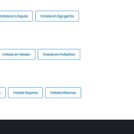
Hotele en L'Aquila
Hotele en Agrigento
Hotele en Velsen
Hotele en Holbeton
a
Hotele Sajonia
Hotele Míkonos