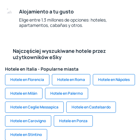
Alojamiento a tu gusto
Elige entre 1.3 millones de opciones: hoteles,
apartamentos, cabañas y otros.
Najczęściej wyszukiwane hotele przez
użytkowników eSky
Hotele en Italia - Popularne miasta
Hotele en Florencia
Hotele en Roma
Hotele en Nápoles
Hotele en Milán
Hotele en Palermo
Hotele en Ceglie Messapica
Hotele en Castelsardo
Hotele en Carovigno
Hotele en Ponza
Hotele en Stintino