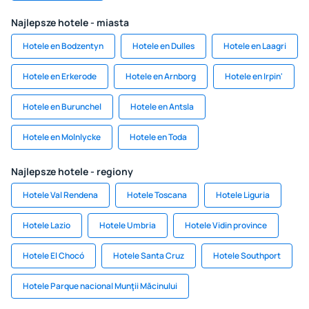
Najlepsze hotele - miasta
Hotele en Bodzentyn
Hotele en Dulles
Hotele en Laagri
Hotele en Erkerode
Hotele en Arnborg
Hotele en Irpin'
Hotele en Burunchel
Hotele en Antsla
Hotele en Molnlycke
Hotele en Toda
Najlepsze hotele - regiony
Hotele Val Rendena
Hotele Toscana
Hotele Liguria
Hotele Lazio
Hotele Umbria
Hotele Vidin province
Hotele El Chocó
Hotele Santa Cruz
Hotele Southport
Hotele Parque nacional Munţii Măcinului