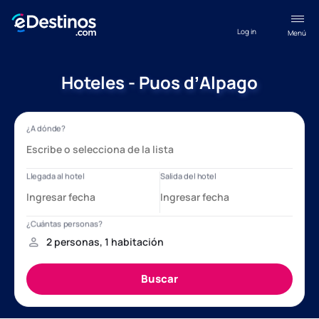
Log in
Menú
Hoteles - Puos dʼAlpago