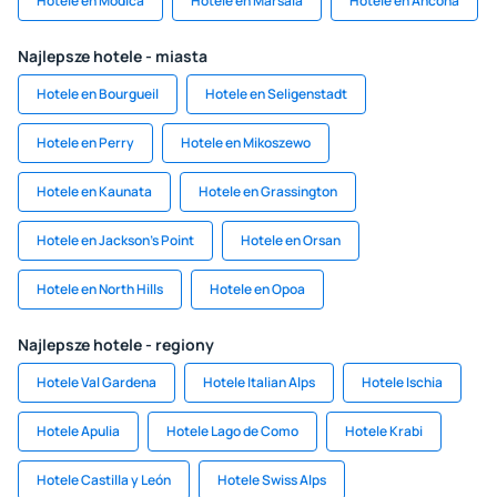
Hotele en Modica
Hotele en Marsala
Hotele en Ancona
Najlepsze hotele - miasta
Hotele en Bourgueil
Hotele en Seligenstadt
Hotele en Perry
Hotele en Mikoszewo
Hotele en Kaunata
Hotele en Grassington
Hotele en Jackson's Point
Hotele en Orsan
Hotele en North Hills
Hotele en Opoa
Najlepsze hotele - regiony
Hotele Val Gardena
Hotele Italian Alps
Hotele Ischia
Hotele Apulia
Hotele Lago de Como
Hotele Krabi
Hotele Castilla y León
Hotele Swiss Alps