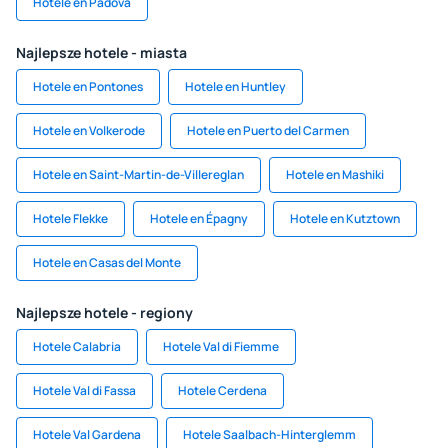
Hotele en Padova
Najlepsze hotele - miasta
Hotele en Pontones
Hotele en Huntley
Hotele en Volkerode
Hotele en Puerto del Carmen
Hotele en Saint-Martin-de-Villereglan
Hotele en Mashiki
Hotele Flekke
Hotele en Épagny
Hotele en Kutztown
Hotele en Casas del Monte
Najlepsze hotele - regiony
Hotele Calabria
Hotele Val di Fiemme
Hotele Val di Fassa
Hotele Cerdena
Hotele Val Gardena
Hotele Saalbach-Hinterglemm