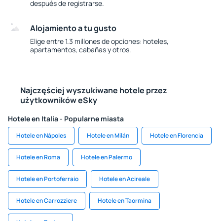
después de registrarse.
Alojamiento a tu gusto
Elige entre 1.3 millones de opciones: hoteles,
apartamentos, cabañas y otros.
Najczęściej wyszukiwane hotele przez
użytkowników eSky
Hotele en Italia - Popularne miasta
Hotele en Nápoles
Hotele en Milán
Hotele en Florencia
Hotele en Roma
Hotele en Palermo
Hotele en Portoferraio
Hotele en Acireale
Hotele en Carrozziere
Hotele en Taormina