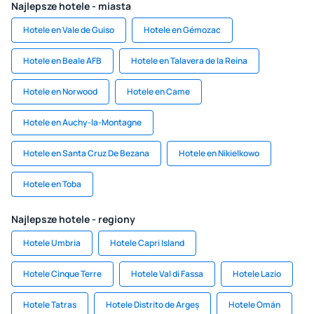
Najlepsze hotele - miasta
Hotele en Vale de Guiso
Hotele en Gémozac
Hotele en Beale AFB
Hotele en Talavera de la Reina
Hotele en Norwood
Hotele en Came
Hotele en Auchy-la-Montagne
Hotele en Santa Cruz De Bezana
Hotele en Nikielkowo
Hotele en Toba
Najlepsze hotele - regiony
Hotele Umbria
Hotele Capri Island
Hotele Cinque Terre
Hotele Val di Fassa
Hotele Lazio
Hotele Tatras
Hotele Distrito de Argeș
Hotele Omán