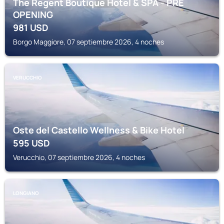
The Regent Boutique Hotel & SPA - PRE
OPENING
981
USD
Borgo Maggiore, 07 septiembre 2026, 4 noches
VERUCCHIO
Oste del Castello Wellness & Bike Hotel
595
USD
Verucchio, 07 septiembre 2026, 4 noches
LONGIANO