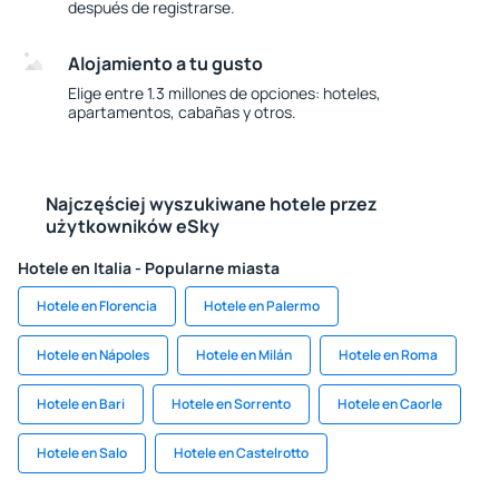
después de registrarse.
Alojamiento a tu gusto
Elige entre 1.3 millones de opciones: hoteles,
apartamentos, cabañas y otros.
Najczęściej wyszukiwane hotele przez
użytkowników eSky
Hotele en Italia - Popularne miasta
Hotele en Florencia
Hotele en Palermo
Hotele en Nápoles
Hotele en Milán
Hotele en Roma
Hotele en Bari
Hotele en Sorrento
Hotele en Caorle
Hotele en Salo
Hotele en Castelrotto