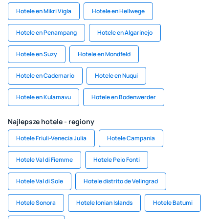
Hotele en Mikri Vigla
Hotele en Hellwege
Hotele en Penampang
Hotele en Algarinejo
Hotele en Suzy
Hotele en Mondfeld
Hotele en Cademario
Hotele en Nuqui
Hotele en Kulamavu
Hotele en Bodenwerder
Najlepsze hotele - regiony
Hotele Friuli-Venecia Julia
Hotele Campania
Hotele Val di Fiemme
Hotele Peio Fonti
Hotele Val di Sole
Hotele distrito de Velingrad
Hotele Sonora
Hotele Ionian Islands
Hotele Batumi