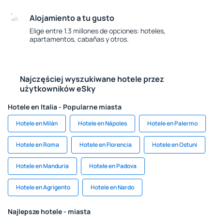
Alojamiento a tu gusto
Elige entre 1.3 millones de opciones: hoteles,
apartamentos, cabañas y otros.
Najczęściej wyszukiwane hotele przez
użytkowników eSky
Hotele en Italia - Popularne miasta
Hotele en Milán
Hotele en Nápoles
Hotele en Palermo
Hotele en Roma
Hotele en Florencia
Hotele en Ostuni
Hotele en Manduria
Hotele en Padova
Hotele en Agrigento
Hotele en Nardo
Najlepsze hotele - miasta