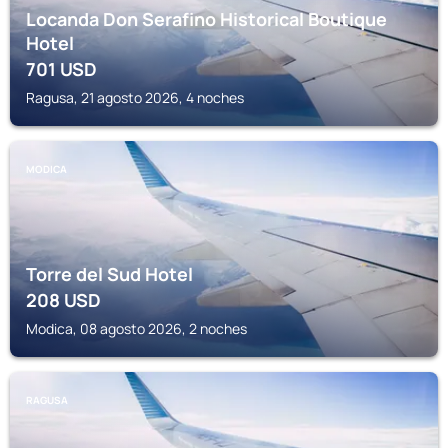
Locanda Don Serafino Historical Boutique
Hotel
701
USD
Ragusa, 21 agosto 2026, 4 noches
MODICA
Torre del Sud Hotel
208
USD
Modica, 08 agosto 2026, 2 noches
RAGUSA