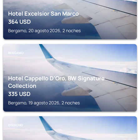
Hotel Excelsior San Marco
364
USD
Bergamo, 20 agosto 2026, 2 noches
BERGAMO
Hotel Cappello D'Oro, BW Signature
Collection
335
USD
Bergamo, 19 agosto 2026, 2 noches
OGGIONO