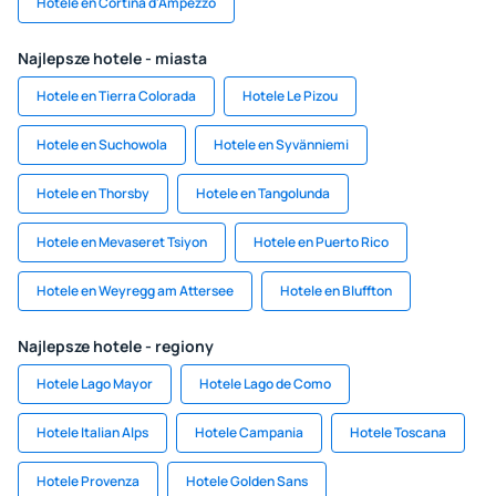
Hotele en Cortina d'Ampezzo
Najlepsze hotele - miasta
Hotele en Tierra Colorada
Hotele Le Pizou
Hotele en Suchowola
Hotele en Syvänniemi
Hotele en Thorsby
Hotele en Tangolunda
Hotele en Mevaseret Tsiyon
Hotele en Puerto Rico
Hotele en Weyregg am Attersee
Hotele en Bluffton
Najlepsze hotele - regiony
Hotele Lago Mayor
Hotele Lago de Como
Hotele Italian Alps
Hotele Campania
Hotele Toscana
Hotele Provenza
Hotele Golden Sans