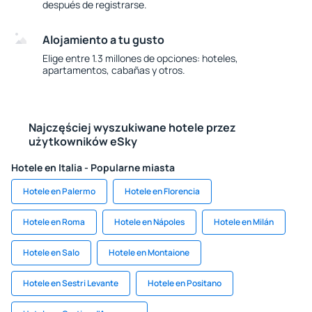
después de registrarse.
Alojamiento a tu gusto
Elige entre 1.3 millones de opciones: hoteles,
apartamentos, cabañas y otros.
Najczęściej wyszukiwane hotele przez
użytkowników eSky
Hotele en Italia - Popularne miasta
Hotele en Palermo
Hotele en Florencia
Hotele en Roma
Hotele en Nápoles
Hotele en Milán
Hotele en Salo
Hotele en Montaione
Hotele en Sestri Levante
Hotele en Positano