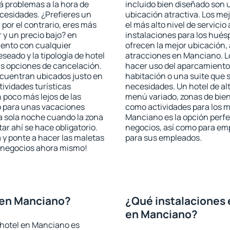
rá problemas a la hora de
incluido bien diseñado son 
ecesidades. ¿Prefieres un
ubicación atractiva. Los me
, por el contrario, eres más
el más alto nivel de servici
y un precio bajo? en
instalaciones para los huésp
ento con cualquier
ofrecen la mejor ubicación, 
seado y la tipología de hotel
atracciones en Manciano. Lo
as opciones de cancelación.
hacer uso del aparcamiento 
ncuentran ubicados justo en
habitación o una suite que 
tividades turísticas
necesidades. Un hotel de al
poco más lejos de las
menú variado, zonas de bien
o para unas vacaciones
como actividades para los m
a sola noche cuando la zona
Manciano es la opción perfec
r ahí se hace obligatorio.
negocios, así como para em
 y ponte a hacer las maletas
para sus empleados.
de negocios ahora mismo!
 en Manciano?
¿Qué instalaciones 
en Manciano?
 hotel en Manciano es