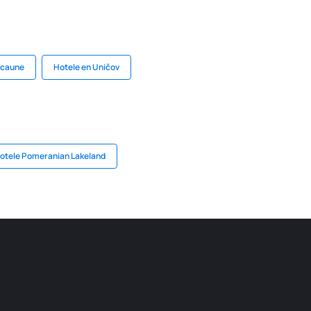
acaune
Hotele en Uničov
otele Pomeranian Lakeland