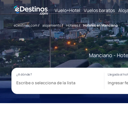
Vuelo+Hotel
Vuelos baratos
Aloj
eDestinos.com
/
alojamiento
/
Hoteles
/
Hoteles en Manciano
Manciano - Hote