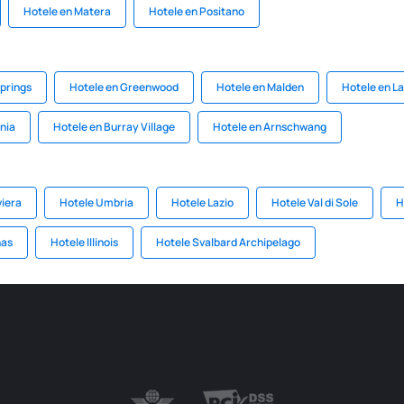
Hotele en Matera
Hotele en Positano
prings
Hotele en Greenwood
Hotele en Malden
Hotele en L
nia
Hotele en Burray Village
Hotele en Arnschwang
viera
Hotele Umbria
Hotele Lazio
Hotele Val di Sole
H
nas
Hotele Illinois
Hotele Svalbard Archipelago