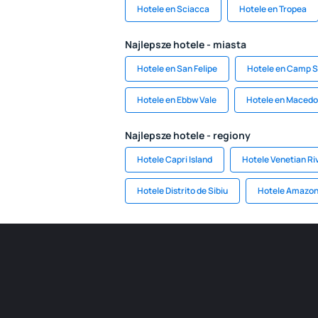
Hotele en Sciacca
Hotele en Tropea
Najlepsze hotele - miasta
Hotele en San Felipe
Hotele en Camp S
Hotele en Ebbw Vale
Hotele en Macedo
Najlepsze hotele - regiony
Hotele Capri Island
Hotele Venetian Ri
Hotele Distrito de Sibiu
Hotele Amazo