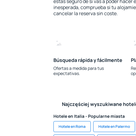
estás seguro de si vas a poder hacer e
inesperada, comprueba si tu alojamien
cancelar la reserva sin coste.
Búsqueda rápida y fácilmente
Pl
Ofertas a medida para tus
Re
expectativas.
op
Najczęściej wyszukiwane hote
Hotele en Italia - Popularne miasta
Hotele en Roma
Hotele en Palermo