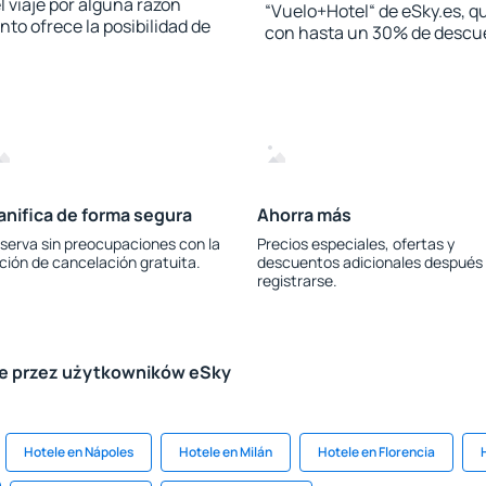
l viaje por alguna razón
“Vuelo+Hotel“ de eSky.es, qu
to ofrece la posibilidad de
con hasta un 30% de descu
anifica de forma segura
Ahorra más
serva sin preocupaciones con la
Precios especiales, ofertas y
ción de cancelación gratuita.
descuentos adicionales después
registrarse.
le przez użytkowników eSky
Hotele en Nápoles
Hotele en Milán
Hotele en Florencia