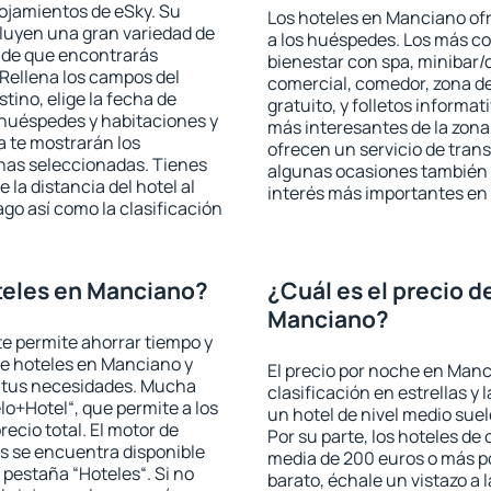
lojamientos de eSky. Su
Los hoteles en Manciano ofr
cluyen una gran variedad de
a los huéspedes. Los más co
a de que encontrarás
bienestar con spa, minibar/c
Rellena los campos del
comercial, comedor, zona d
tino, elige la fecha de
gratuito, y folletos informat
 huéspedes y habitaciones y
más interesantes de la zon
a te mostrarán los
ofrecen un servicio de trans
chas seleccionadas. Tienes
algunas ocasiones también r
 la distancia del hotel al
interés más importantes en
ago así como la clasificación
teles en Manciano?
¿Cuál es el precio d
Manciano?
 te permite ahorrar tiempo y
de hoteles en Manciano y
El precio por noche en Manc
a tus necesidades. Mucha
clasificación en estrellas y
lo+Hotel“, que permite a los
un hotel de nivel medio suel
ecio total. El motor de
Por su parte, los hoteles de
s se encuentra disponible
media de 200 euros o más p
a pestaña “Hoteles“. Si no
barato, échale un vistazo a 