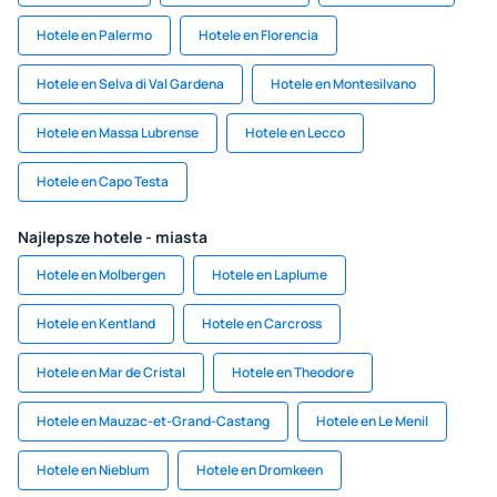
Hotele en Palermo
Hotele en Florencia
Hotele en Selva di Val Gardena
Hotele en Montesilvano
Hotele en Massa Lubrense
Hotele en Lecco
Hotele en Capo Testa
Najlepsze hotele - miasta
Hotele en Molbergen
Hotele en Laplume
Hotele en Kentland
Hotele en Carcross
Hotele en Mar de Cristal
Hotele en Theodore
Hotele en Mauzac-et-Grand-Castang
Hotele en Le Menil
Hotele en Nieblum
Hotele en Dromkeen