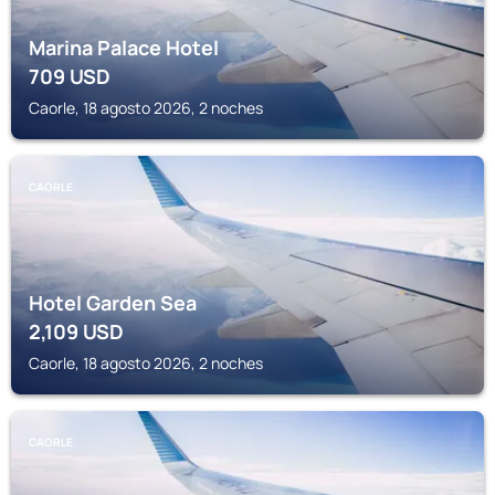
Marina Palace Hotel
709
USD
Caorle, 18 agosto 2026, 2 noches
CAORLE
Hotel Garden Sea
2,109
USD
Caorle, 18 agosto 2026, 2 noches
CAORLE