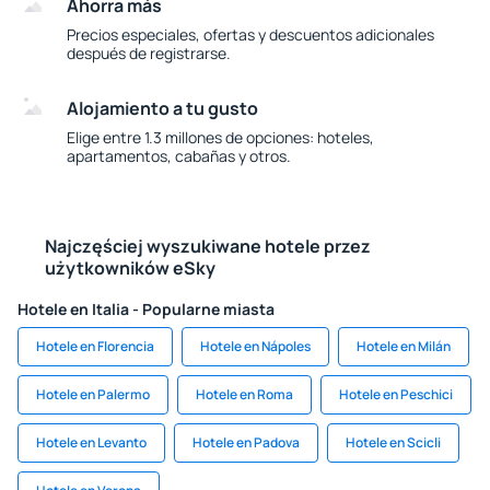
Ahorra más
Precios especiales, ofertas y descuentos adicionales
después de registrarse.
Alojamiento a tu gusto
Elige entre 1.3 millones de opciones: hoteles,
apartamentos, cabañas y otros.
Najczęściej wyszukiwane hotele przez
użytkowników eSky
Hotele en Italia - Popularne miasta
Hotele en Florencia
Hotele en Nápoles
Hotele en Milán
Hotele en Palermo
Hotele en Roma
Hotele en Peschici
Hotele en Levanto
Hotele en Padova
Hotele en Scicli