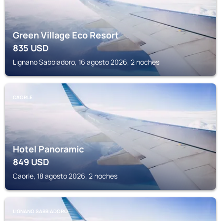
Green Village Eco Resort
835
USD
Lignano Sabbiadoro, 16 agosto 2026, 2 noches
CAORLE
Hotel Panoramic
849
USD
Caorle, 18 agosto 2026, 2 noches
LIGNANO SABBIADORO