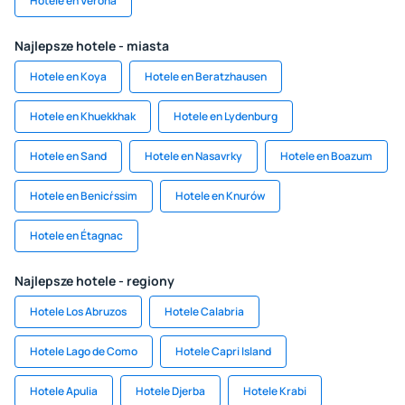
Hotele en Verona
Najlepsze hotele - miasta
Hotele en Koya
Hotele en Beratzhausen
Hotele en Khuekkhak
Hotele en Lydenburg
Hotele en Sand
Hotele en Nasavrky
Hotele en Boazum
Hotele en Benicŕssim
Hotele en Knurów
Hotele en Étagnac
Najlepsze hotele - regiony
Hotele Los Abruzos
Hotele Calabria
Hotele Lago de Como
Hotele Capri Island
Hotele Apulia
Hotele Djerba
Hotele Krabi