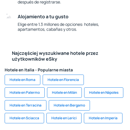
después de registrarse.
Alojamiento a tu gusto
Elige entre 1.3 millones de opciones: hoteles,
apartamentos, cabañas y otros.
Najczęściej wyszukiwane hotele przez
użytkowników eSky
Hotele en Italia - Popularne miasta
Hotele en Roma
Hotele en Florencia
Hotele en Palermo
Hotele en Milán
Hotele en Nápoles
Hotele en Terracina
Hotele en Bergamo
Hotele en Sciacca
Hotele en Lerici
Hotele en Imperia