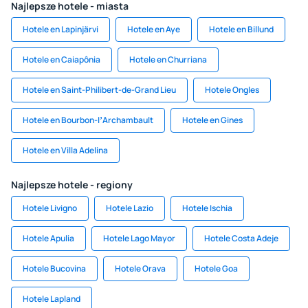
Najlepsze hotele - miasta
Hotele en Lapinjärvi
Hotele en Aye
Hotele en Billund
Hotele en Caiapônia
Hotele en Churriana
Hotele en Saint-Philibert-de-Grand Lieu
Hotele Ongles
Hotele en Bourbon-lʼArchambault
Hotele en Gines
Hotele en Villa Adelina
Najlepsze hotele - regiony
Hotele Livigno
Hotele Lazio
Hotele Ischia
Hotele Apulia
Hotele Lago Mayor
Hotele Costa Adeje
Hotele Bucovina
Hotele Orava
Hotele Goa
Hotele Lapland