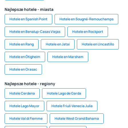
Najlepsze hotele - miasta
Hotele en Spanish Point
Hotele en Sougné-Remouchamps
Hotele en Benalup-Casas Viejas
Hotele en Rockport
Hotele en Rang
Hotele en Jatai
Hotele en Uncastillo
Hotele en Ötigheim
Hotele en Marsham
Hotele en Orasac
Najlepsze hotele - regiony
Hotele Cerdena
Hotele Lago de Garda
Hotele Lago Mayor
Hotele Friuli-Venecia Julia
Hotele Val di Fiemme
Hotele West Grand Bahama