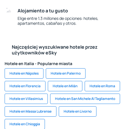
Alojamiento a tu gusto
Elige entre 1.3 millones de opciones: hoteles,
apartamentos, cabañas y otros.
Najczęściej wyszukiwane hotele przez
użytkowników eSky
Hotele en Italia - Popularne miasta
Hotele en Nápoles
Hotele en Palermo
Hotele en Florencia
Hotele en Milán
Hotele en Roma
Hotele en Villasimius
Hotele en San Michele Al Tagliamento
Hotele en Massa Lubrense
Hotele en Livorno
Hotele en Chioggia