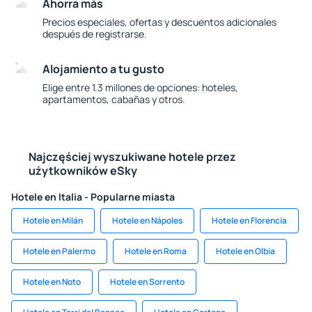
Ahorra más
Precios especiales, ofertas y descuentos adicionales
después de registrarse.
Alojamiento a tu gusto
Elige entre 1.3 millones de opciones: hoteles,
apartamentos, cabañas y otros.
Najczęściej wyszukiwane hotele przez
użytkowników eSky
Hotele en Italia - Popularne miasta
Hotele en Milán
Hotele en Nápoles
Hotele en Florencia
Hotele en Palermo
Hotele en Roma
Hotele en Olbia
Hotele en Noto
Hotele en Sorrento