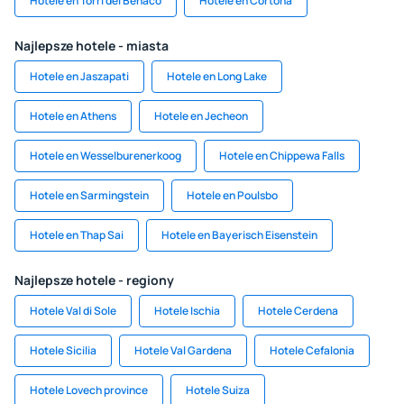
Hotele en Torri del Benaco
Hotele en Cortona
Najlepsze hotele - miasta
Hotele en Jaszapati
Hotele en Long Lake
Hotele en Athens
Hotele en Jecheon
Hotele en Wesselburenerkoog
Hotele en Chippewa Falls
Hotele en Sarmingstein
Hotele en Poulsbo
Hotele en Thap Sai
Hotele en Bayerisch Eisenstein
Najlepsze hotele - regiony
Hotele Val di Sole
Hotele Ischia
Hotele Cerdena
Hotele Sicilia
Hotele Val Gardena
Hotele Cefalonia
Hotele Lovech province
Hotele Suiza