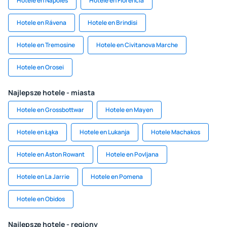
Hotele en Nápoles
Hotele en Florencia
Hotele en Rávena
Hotele en Brindisi
Hotele en Tremosine
Hotele en Civitanova Marche
Hotele en Orosei
Najlepsze hotele - miasta
Hotele en Grossbottwar
Hotele en Mayen
Hotele en Łąka
Hotele en Lukanja
Hotele Machakos
Hotele en Aston Rowant
Hotele en Povljana
Hotele en La Jarrie
Hotele en Pomena
Hotele en Obidos
Najlepsze hotele - regiony