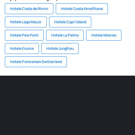
Hotele Costa de Rímini
Hotele Costa Amalfitana
Hotele Lago Mayor
Hotele Capri Island
Hotele Peio Fonti
Hotele La Palma
Hotele Moorea
Hotele Exuma
Hotele Jungfrau
Hotele Franconian Switzerland