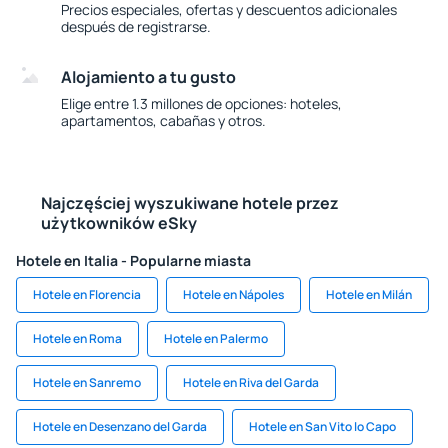
Precios especiales, ofertas y descuentos adicionales
después de registrarse.
Alojamiento a tu gusto
Elige entre 1.3 millones de opciones: hoteles,
apartamentos, cabañas y otros.
Najczęściej wyszukiwane hotele przez
użytkowników eSky
Hotele en Italia - Popularne miasta
Hotele en Florencia
Hotele en Nápoles
Hotele en Milán
Hotele en Roma
Hotele en Palermo
Hotele en Sanremo
Hotele en Riva del Garda
Hotele en Desenzano del Garda
Hotele en San Vito lo Capo