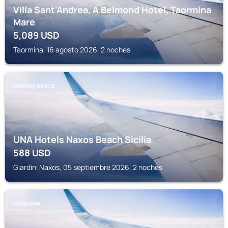
Villa Sant'Andrea, A Belmond Hotel, Taormina
Mare
5,089
USD
Taormina, 16 agosto 2026, 2 noches
GIARDINI NAXOS
UNA Hotels Naxos Beach Sicilia
588
USD
Giardini Naxos, 05 septiembre 2026, 2 noches
TAORMINA