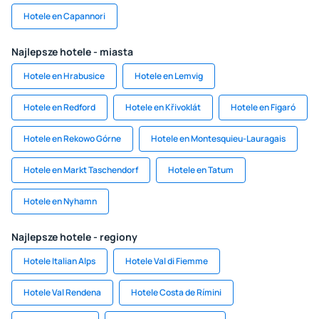
Hotele en Capannori
Najlepsze hotele - miasta
Hotele en Hrabusice
Hotele en Lemvig
Hotele en Redford
Hotele en Křivoklát
Hotele en Figaró
Hotele en Rekowo Górne
Hotele en Montesquieu-Lauragais
Hotele en Markt Taschendorf
Hotele en Tatum
Hotele en Nyhamn
Najlepsze hotele - regiony
Hotele Italian Alps
Hotele Val di Fiemme
Hotele Val Rendena
Hotele Costa de Rímini