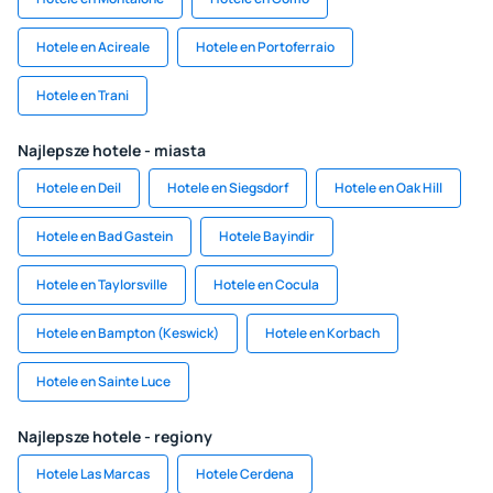
Hotele en Acireale
Hotele en Portoferraio
Hotele en Trani
Najlepsze hotele - miasta
Hotele en Deil
Hotele en Siegsdorf
Hotele en Oak Hill
Hotele en Bad Gastein
Hotele Bayindir
Hotele en Taylorsville
Hotele en Cocula
Hotele en Bampton (Keswick)
Hotele en Korbach
Hotele en Sainte Luce
Najlepsze hotele - regiony
Hotele Las Marcas
Hotele Cerdena