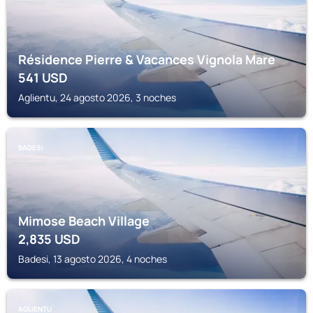
Résidence Pierre & Vacances Vignola Mare
541
USD
Aglientu, 24 agosto 2026, 3 noches
BADESI
Mimose Beach Village
2,835
USD
Badesi, 13 agosto 2026, 4 noches
AGLIENTU