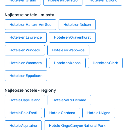
Hotele en Grado
Hotele en Bellagio
Hotele en Livigno
Najlepsze hotele - miasta
Hotele en Haltern Am See
Hotele en Nelson
Hotele en Lawrence
Hotele en Gravenhurst
Hotele en Windeck
Hotele en Wapowce
Hotele en Woomera
Hotele en Kanha
Hotele en Clark
Hotele en Eppelborn
Najlepsze hotele - regiony
Hotele Capri Island
Hotele Val di Fiemme
Hotele Peio Fonti
Hotele Cerdena
Hotele Livigno
Hotele Aquitaine
Hotele Kings Canyon National Park