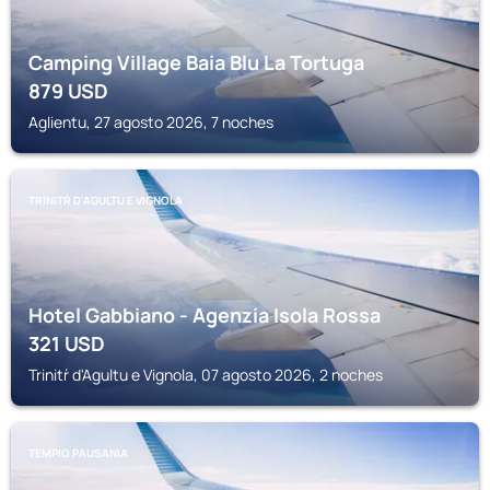
Camping Village Baia Blu La Tortuga
879
USD
Aglientu, 27 agosto 2026, 7 noches
TRINITŔ D'AGULTU E VIGNOLA
Hotel Gabbiano - Agenzia Isola Rossa
321
USD
Trinitŕ d'Agultu e Vignola, 07 agosto 2026, 2 noches
TEMPIO PAUSANIA