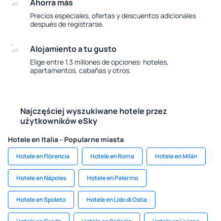
Ahorra más
Precios especiales, ofertas y descuentos adicionales
después de registrarse.
Alojamiento a tu gusto
Elige entre 1.3 millones de opciones: hoteles,
apartamentos, cabañas y otros.
Najczęściej wyszukiwane hotele przez
użytkowników eSky
Hotele en Italia - Popularne miasta
Hotele en Florencia
Hotele en Roma
Hotele en Milán
Hotele en Nápoles
Hotele en Palermo
Hotele en Spoleto
Hotele en Lido di Ostia