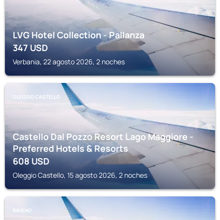
LVG Hotel Collection - Pallanza
347
USD
Verbania, 22 agosto 2026, 2 noches
OLEGGIO CASTELLO
Castello Dal Pozzo Resort Lago Maggiore -
Preferred Hotels & Resorts
608
USD
Oleggio Castello, 15 agosto 2026, 2 noches
BAVENO