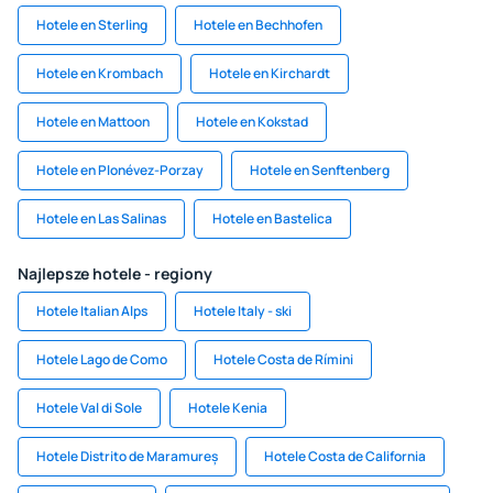
Hotele en Sterling
Hotele en Bechhofen
Hotele en Krombach
Hotele en Kirchardt
Hotele en Mattoon
Hotele en Kokstad
Hotele en Plonévez-Porzay
Hotele en Senftenberg
Hotele en Las Salinas
Hotele en Bastelica
Najlepsze hotele - regiony
Hotele Italian Alps
Hotele Italy - ski
Hotele Lago de Como
Hotele Costa de Rímini
Hotele Val di Sole
Hotele Kenia
Hotele Distrito de Maramureș
Hotele Costa de California