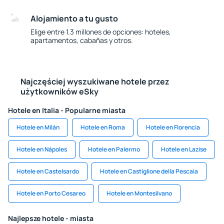
Alojamiento a tu gusto
Elige entre 1.3 millones de opciones: hoteles,
apartamentos, cabañas y otros.
Najczęściej wyszukiwane hotele przez
użytkowników eSky
Hotele en Italia - Popularne miasta
Hotele en Milán
Hotele en Roma
Hotele en Florencia
Hotele en Nápoles
Hotele en Palermo
Hotele en Lazise
Hotele en Castelsardo
Hotele en Castiglione della Pescaia
Hotele en Porto Cesareo
Hotele en Montesilvano
Najlepsze hotele - miasta