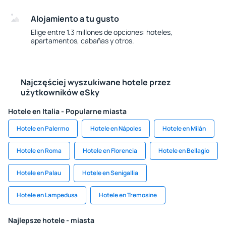
Alojamiento a tu gusto
Elige entre 1.3 millones de opciones: hoteles,
apartamentos, cabañas y otros.
Najczęściej wyszukiwane hotele przez
użytkowników eSky
Hotele en Italia - Popularne miasta
Hotele en Palermo
Hotele en Nápoles
Hotele en Milán
Hotele en Roma
Hotele en Florencia
Hotele en Bellagio
Hotele en Palau
Hotele en Senigallia
Hotele en Lampedusa
Hotele en Tremosine
Najlepsze hotele - miasta