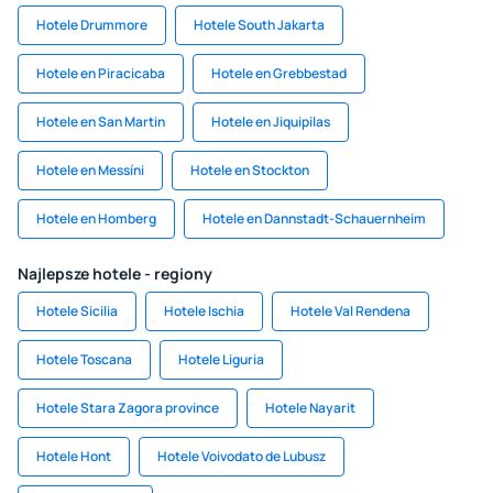
Hotele Drummore
Hotele South Jakarta
Hotele en Piracicaba
Hotele en Grebbestad
Hotele en San Martin
Hotele en Jiquipilas
Hotele en Messíni
Hotele en Stockton
Hotele en Homberg
Hotele en Dannstadt-Schauernheim
Najlepsze hotele - regiony
Hotele Sicilia
Hotele Ischia
Hotele Val Rendena
Hotele Toscana
Hotele Liguria
Hotele Stara Zagora province
Hotele Nayarit
Hotele Hont
Hotele Voivodato de Lubusz